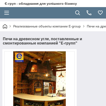
Є-груп - обладнання для успішного бізнесу
Реализованные объекты компании E-group
Печи на дре
Печи на древесном угле, поставленные и
смонтированные компанией "Е-групп"