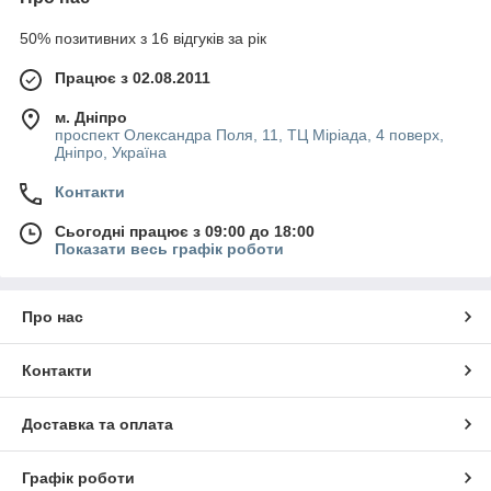
кулінарії.
Серед численних варіантів модельного ряду «Полюс» є
50% позитивних з 16 відгуків за рік
вітрини різних температурних режимів:
Працює з 02.08.2011
Низькотемпературний: заморожування до-18С;
Універсальний: (від -5 до +5С);
м. Дніпро
проспект Олександра Поля, 11, ТЦ Міріада, 4 поверх,
Середньотемпературну (від 0 до +7С).
Дніпро, Україна
Завдяки такій різноманітності підприємці мають можливість
Контакти
зберігати такі продукти:
Фрукти, овочі, ягоди в замороженому вигляді;
Сьогодні працює з 09:00 до 18:00
Показати весь графік роботи
Копченості, ковбасні вироби;
Кисломолочні продукти, сири;
М'ясні і рибні напівфабрикати;
Про нас
Сиру рибу і м'ясо.
Контакти
Компанія «Е-груп» пропонує купити
холодильні вітрини
у
Харкові від виробника. Ми гарантуємо високу продуктивність і
тривалу експлуатацію обладнання, які реалізуємо за
Доставка та оплата
доступною підприємцям вартості.
Графік роботи