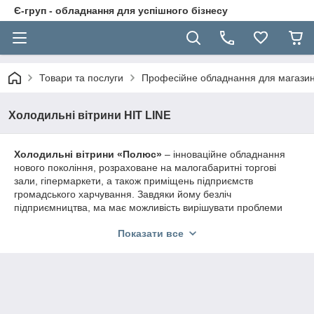
Є-груп - обладнання для успішного бізнесу
Товари та послуги
Професійне обладнання для магазині
Холодильні вітрини HIT LINE
Холодильні вітрини «Полюс»
– інноваційне обладнання
нового покоління, розраховане на малогабаритні торгові
зали, гіпермаркети, а також приміщень підприємств
громадського харчування. Завдяки йому безліч
підприємництва, ма має можливість вирішувати проблеми
зберігання продуктів харчування – від напоїв, до
Показати все
заморожування м'ясних виробів. Крім цього, варто скасувати,
що весь модельний ряд випускаються холодильних вітрин
«Полюс» володіють рядом переваг:
Зручна інтелектуальна панель управління. Завдяки
мікропроцесорному блоку можна регулювати температурний
режим, а також виставляти таймер часу для тривалості