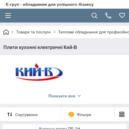
Є-груп - обладнання для успішного бізнесу
Товари та послуги
Теплове обладнання для професійної
Плити кухонні електричні Кий-В
Промислові електроплити Кий-В
Показати все
При виборі плити промислової варто враховувати розміри,
потужність, діапазон температури нагріву. Їх вартість
залежить від продуктивності та оснащення. Якісні промислові
Сортування
0
Фільтри
плити довговічні і недорогі в обслуговуванні.
Кухонна плита ПЕ-1Н