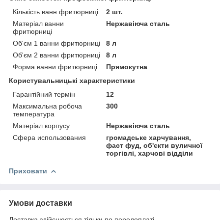
Кількість ванн фритюрниці
2 шт.
Матеріал ванни
Нержавіюча сталь
фритюрниці
Об'єм 1 ванни фритюрниці
8 л
Об'єм 2 ванни фритюрниці
8 л
Форма ванни фритюрниці
Прямокутна
Користувальницькі характеристики
Гарантійний термін
12
Максимальна робоча
300
температура
Матеріал корпусу
Нержавіюча сталь
Сфера использования
громадське харчування,
фаст фуд, об'єкти вуличної
торгівлі, харчові відділи
Приховати
Умови доставки
Доставка здійснюється тільки по передоплаті.