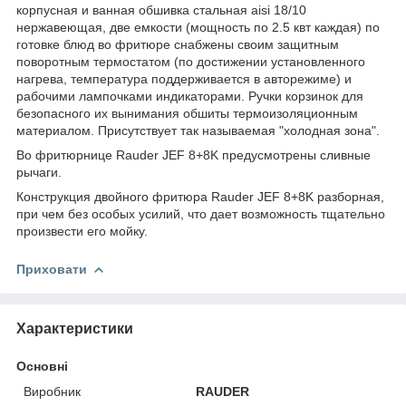
корпусная и ванная обшивка стальная aisi 18/10
нержавеющая, две емкости (мощность по 2.5 квт каждая) по
готовке блюд во фритюре снабжены своим защитным
поворотным термостатом (по достижении установленного
нагрева, температура поддерживается в авторежиме) и
рабочими лампочками индикаторами. Ручки корзинок для
безопасного их вынимания обшиты термоизоляционным
материалом. Присутствует так называемая "холодная зона".
Во фритюрнице Rauder JEF 8+8K предусмотрены сливные
рычаги.
Конструкция двойного фритюра Rauder JEF 8+8K разборная,
при чем без особых усилий, что дает возможность тщательно
произвести его мойку.
Приховати
Характеристики
Основні
Виробник
RAUDER