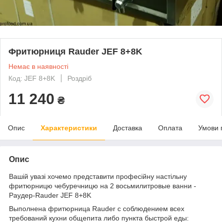
Фритюрниця Rauder JEF 8+8K
Немає в наявності
Код: JEF 8+8K
Роздріб
11 240
₴
Опис
Характеристики
Доставка
Оплата
Умови 
Опис
Вашій увазі хочемо представити професійну настільну
фритюрницю чебуречницю на 2 восьмилитровые ванни -
Раудер-Rauder JEF 8+8K
Выполнена фритюрница Rauder с соблюдением всех
требований кухни общепита либо пункта быстрой еды: