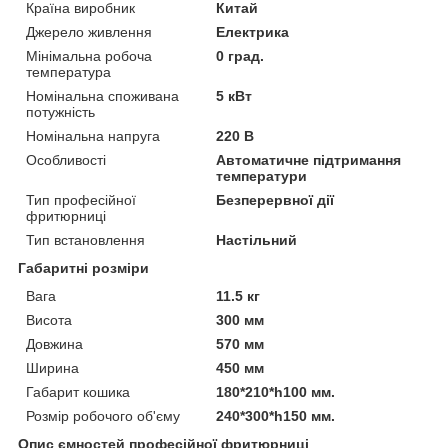
Країна виробник
Китай
Джерело живлення
Електрика
Мінімальна робоча
0 град.
температура
Номінальна споживана
5 кВт
потужність
Номінальна напруга
220 В
Особливості
Автоматичне підтримання
температури
Тип професійної
Безперервної дії
фритюрниці
Тип встановлення
Настільний
Габаритні розміри
Вага
11.5 кг
Висота
300 мм
Довжина
570 мм
Ширина
450 мм
Габарит кошика
180*210*h100 мм.
Розмір робочого об'єму
240*300*h150 мм.
Опис ємностей професійної фритюрниці