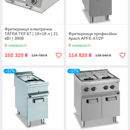
Фритюрниця електрична
TATRA TEF.87 | 18+18 л | 21
Фритюрниця професійна
кВт | 380В
Apach APFE-47/2P
В наявності
В наявності
102 320
114 820
₴
₴
124 780 ₴
138 340 ₴
–17%
–17%