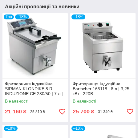
Акційні пропозиції та новинки
Топ
–18%
–18%
Фритюрниця індукційна
Фритюрниця індукційна
SIRMAN KLONDIKE 8 R
Bartscher 165118 | 8 л | 3,25
INDUZIONE CE 230/50 | 7 л |
кВт | 220В
3,5 кВт | 220В
В наявності
В наявності
21 160
25 700
₴
₴
25 810 ₴
31 340 ₴
–18%
–18%