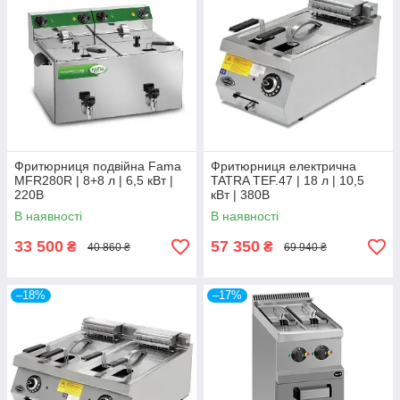
Фритюрниця подвійна Fama
Фритюрниця електрична
MFR280R | 8+8 л | 6,5 кВт |
TATRA TEF.47 | 18 л | 10,5
220В
кВт | 380В
В наявності
В наявності
33 500
57 350
₴
₴
40 860 ₴
69 940 ₴
–18%
–17%