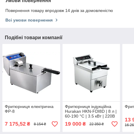
Умови повернення
Повернення товару впродовж 14 днів за домовленістю
Всі умови повернення
Подібні товари компанії
Фритюрниця електрична
Фритюрниця індукційна
Фрит
ФР-8
Hurakan HKN-FDI8D | 8 л |
60-190 °C | 3.5 кВт | 220В
13 
7 175,52
19 000
₴
₴
8 154 ₴
22 350 ₴
16 26