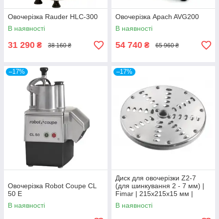
Овочерізка Rauder HLC-300
Овочерізка Apach AVG200
В наявності
В наявності
31 290
54 740
₴
₴
38 160 ₴
65 960 ₴
–17%
–17%
Диск для овочерізки Z2-7
Овочерізка Robot Coupe CL
(для шинкування 2 - 7 мм) |
50 E
Fimar | 215x215x15 мм |
Нержавіюча сталь
В наявності
В наявності