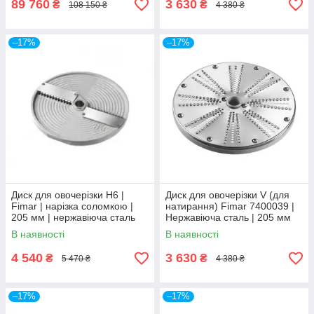
89 760
3 630
₴
₴
108 150 ₴
4 380 ₴
–17%
–17%
Диск для овочерізки H6 |
Диск для овочерізки V (для
Fimar | нарізка соломкою |
натирання) Fimar 7400039 |
205 мм | нержавіюча сталь
Нержавіюча сталь | 205 мм
В наявності
В наявності
4 540
3 630
₴
₴
5 470 ₴
4 380 ₴
–17%
–17%