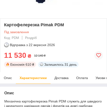
Картофелерезка Pimak PDM
Під замовлення
Код: PDM
Роздріб
Відправка з
22 вересня 2026
11 530
₴
12 140 ₴
Економія
610 ₴
Залишилось
31 день
Опис
Характеристики
Доставка
Оплата
Умови 
Опис
Механічна картофелерезка Pimak PDM служить для швидкого
і акуратного нарізання овочів і фруктів на довгі скибочки.