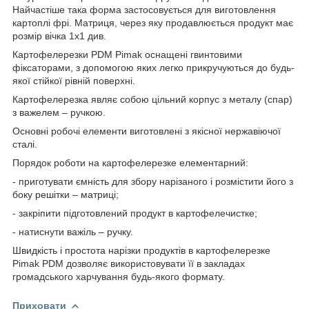
Найчастіше така форма застосовується для виготовлення
картоплі фрі. Матриця, через яку продавлюється продукт має
розмір вічка 1х1 див.
Картофелерезки PDM Pimak оснащені гвинтовими
фіксаторами, з допомогою яких легко прикручуються до будь-
якої стійкої рівній поверхні.
Картофелерезка являє собою цільний корпус з металу (спар)
з важелем – ручкою.
Основні робочі елементи виготовлені з якісної нержавіючої
сталі.
Порядок роботи на картофелерезке елементарний:
- приготувати ємність для збору нарізаного і розмістити його з
боку решітки – матриці;
- закріпити підготовлений продукт в картофелечистке;
- натиснути важіль – ручку.
Швидкість і простота нарізки продуктів в картофелерезке
Pimak PDM дозволяє використовувати її в закладах
громадського харчування будь-якого формату.
Приховати