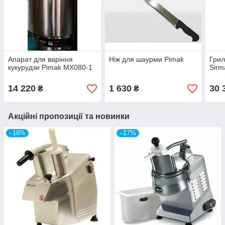
Апарат для варіння
Ніж для шаурми Pimak
Гри
кукурудзи Pimak МХ080-1
Sirm
14 220
1 630
30 
₴
₴
Акційні пропозиції та новинки
–18%
–17%