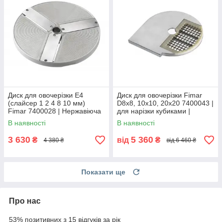
Диск для овочерізки E4
Диск для овочерізки Fimar
(слайсер 1 2 4 8 10 мм)
D8x8, 10x10, 20x20 7400043 |
Fimar 7400028 | Нержавіюча
для нарізки кубиками |
сталь | Діаметр 205 мм
нержавіюча сталь
В наявності
В наявності
3 630
5 360
₴
від
₴
4 380 ₴
від 6 460 ₴
Показати ще
Про нас
53% позитивних з 15 відгуків за рік