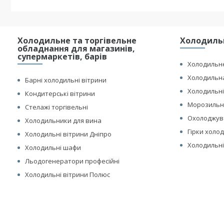
Холодильне та торгівельне
Холодильн
обладнання для магазинів,
супермаркетів, барів
Холодильне
Холодильна
Барні холодильні вітрини
Холодильні
Кондитерські вітрини
Морозильні
Стелажі торгівельні
Охолоджув
Холодильники для вина
Гірки холо
Холодильні вітрини Дніпро
Холодильні
Холодильні шафи
Льодогенератори професійні
Холодильні вітрини Полюс