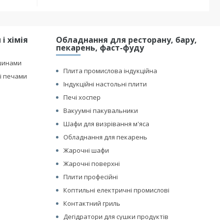
і хімія
Обладнання для ресторану, бару,
пекарень, фаст-фуду
шинами
Плита промислова індукційна
і печами
Індукційні настольні плити
Печі хоспер
Вакуумні пакувальники
Шафи для визрівання м'яса
Обладнання для пекарень
Жарочні шафи
Жарочні поверхні
Плити професійні
Коптильні електричні промислові
Контактний гриль
Дегідратори для сушки продуктів