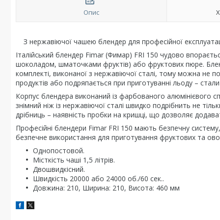
Опис
Х
З нержавіючої чашею блендер для професійної експлуатаці
Італійський блендер Fimar (Фимар) FRI 150 чудово впораєть
шоколадом, шматочками фруктів) або фруктових пюре. Блен
комплекті, виконаної з нержавіючої сталі, тому можна не п
продуктів або подряпається при приготуванні льоду – стали
Корпус блендера виконаний із фарбованого алюмінієвого сп
знімний ніж із нержавіючої сталі швидко подрібнить не тільк
дрібниць – наявність пробки на кришці, що дозволяє додават
Професійні блендери Fimar FRI 150 мають безпечну систему, 
безпечне використання для приготування фруктових та ово
Однопостовой.
Місткість чаші 1,5 літрів.
Двошвидкісний.
Швидкість 20000 або 24000 об./60 сек..
Довжина: 210, Ширина: 210, Висота: 460 мм