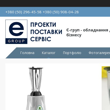
+380 (50) 296-45-58
+380 (50) 908-04-28
Є-груп - обладнання
бізнесу
Головна
Каталог
Портфоліо
Фотогалере