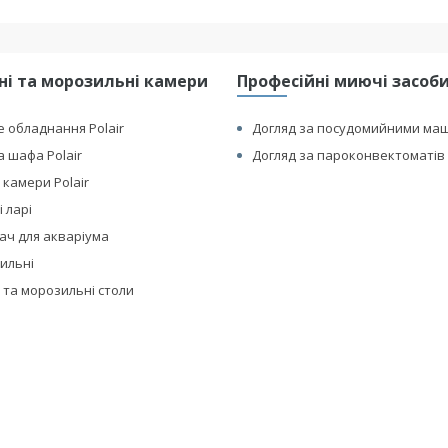
і та морозильні камери
Професійні миючі засоби 
 обладнання Polair
Догляд за посудомийними ма
 шафа Polair
Догляд за пароконвектоматів 
 камери Polair
 ларі
ач для акваріума
дильні
 та морозильні столи