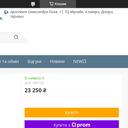
Кошик
проспект Олександра Поля, 11, ТЦ Міріада, 4 поверх, Дніпро,
Україна
 та обмін
Відгуки
Новини
NEW💥
В наявності
Код:
FRI/150
23 250 ₴
Купити
Купити з