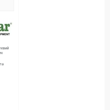
тевий
их
 та