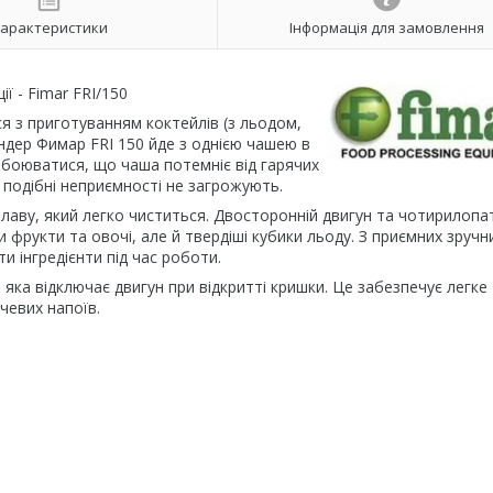
арактеристики
Інформація для замовлення
ї - Fimar FRI/150
ся з приготуванням коктейлів (з льодом,
дер Фимар FRI 150 йде з однією чашею в
обоюватися, що чаша потемніє від гарячих
 подібні неприємності не загрожують.
лаву, який легко чиститься. Двосторонній двигун та чотирилопа
и фрукти та овочі, але й твердіші кубики льоду. З приємних зручн
и інгредієнти під час роботи.
яка відключає двигун при відкритті кришки. Це забезпечує легке
чевих напоїв.