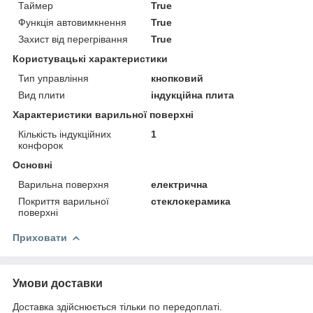
Таймер
True
Функція автовимкнення
True
Захист від перегрівання
True
Користувацькi характеристики
Тип управління
кнопковий
Вид плити
індукційна плита
Характеристики варильної поверхні
Кількість індукційних
1
конфорок
Основні
Варильна поверхня
електрична
Покриття варильної
стеклокерамика
поверхні
Приховати
Умови доставки
Доставка здійснюється тільки по передоплаті.