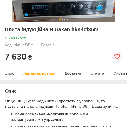
Плита індукційна Hurakan hkn-icf35m
В наявності
Код: hkn-icf35m
Роздріб
7 630
₴
Опис
Характеристики
Доставка
Оплата
Умови 
Опис
Якщо Ви цінуєте надійність і простоту в управлінні, то
настільна панель-індукція Hurakan hkn-icf35m Ваша зупинка.
Вона обладнана кнопковими робочими
налаштуваннями управління.
Розрахована на контролювання тринадцяти ЛЕВЕЛ