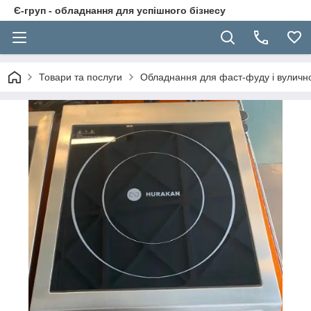
Є-груп - обладнання для успішного бізнесу
Товари та послуги
Обладнання для фаст-фуду і вуличної