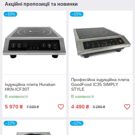
Акційні пропозиції та новинки
–15%
–15%
Професійна індукційна плита
Індукційна плита Hurakan
GoodFood IC35 SIMPLY
HKN-ICF30T
STYLE
В наявності
В наявності
5 970
4 490
₴
₴
7 030 ₴
5 280 ₴
–12%
–12%