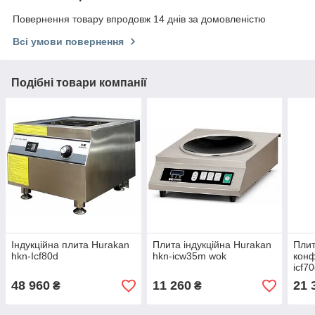
Повернення товару впродовж 14 днів за домовленістю
Всі умови повернення
Подібні товари компанії
Індукційна плита Hurakan
Плита індукційна Hurakan
Плит
hkn-Icf80d
hkn-icw35m wok
конф
icf7
48 960
11 260
21 
₴
₴