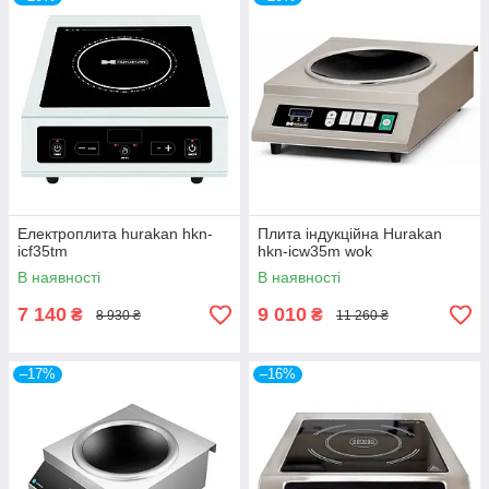
Електроплита hurakan hkn-
Плита індукційна Hurakan
icf35tm
hkn-icw35m wok
В наявності
В наявності
7 140
9 010
₴
₴
8 930 ₴
11 260 ₴
–17%
–16%