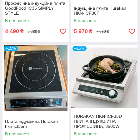
Професійна індукційна плита
GoodFood IC35 SIMPLY
Індукційна плита Hurakan
STYLE
HKN-ICF30T
В наявності
В наявності
4 490
5 970
₴
₴
5 280 ₴
7 030 ₴
–15%
–15%
HURAKAN HKN-ICF35D
Плита індукційна Hurakan
ПЛИТА ІНДУКЦІЙНА
hkn-icf35m
ПРОФЕСІЙНА, 3500W
В наявності
В наявності