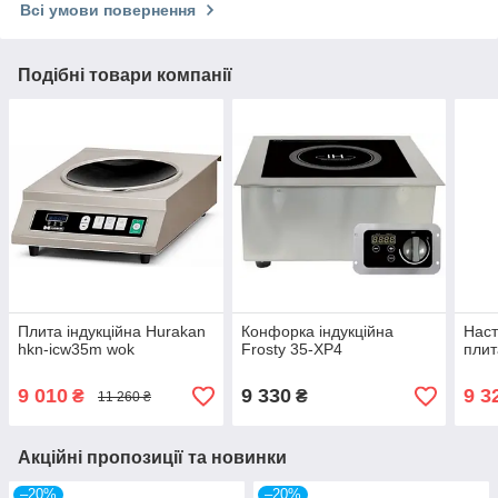
Всі умови повернення
Подібні товари компанії
Плита індукційна Hurakan
Конфорка індукційна
Наст
hkn-icw35m wok
Frosty 35-XP4
плит
9 010
9 330
9 3
₴
₴
11 260 ₴
Акційні пропозиції та новинки
–20%
–20%