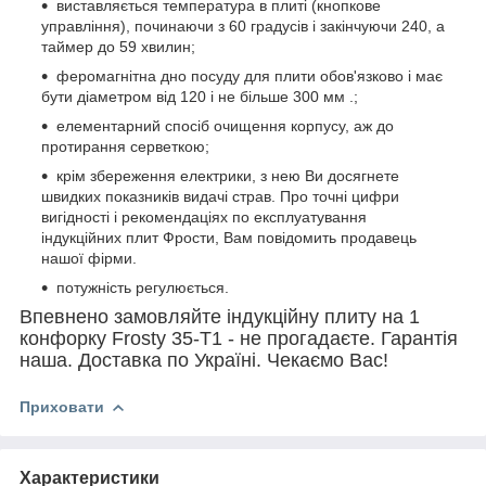
виставляється температура в плиті (кнопкове
управління), починаючи з 60 градусів і закінчуючи 240, а
таймер до 59 хвилин;
феромагнітна дно посуду для плити обов'язково і має
бути діаметром від 120 і не більше 300 мм .;
елементарний спосіб очищення корпусу, аж до
протирання серветкою;
крім збереження електрики, з нею Ви досягнете
швидких показників видачі страв. Про точні цифри
вигідності і рекомендаціях по експлуатування
індукційних плит Фрости, Вам повідомить продавець
нашої фірми.
потужність регулюється.
Впевнено замовляйте індукційну плиту на 1
конфорку Frosty 35-T1 - не прогадаєте. Гарантія
наша. Доставка по Україні. Чекаємо Вас!
Приховати
Характеристики