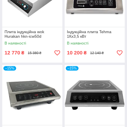
Плита індукційна wok
Індукційна плита Tehma
Hurakan hkn-icw50d
1Кх3,5 кВт
В наявності
В наявності
12 770
10 200
₴
₴
15 380 ₴
12 140 ₴
–15%
–15%