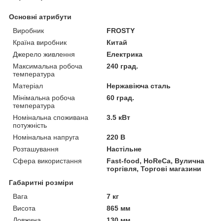
Основні атрибути
Виробник
FROSTY
Країна виробник
Китай
Джерело живлення
Електрика
Максимальна робоча
240 град.
температура
Матеріал
Нержавіюча сталь
Мінімальна робоча
60 град.
температура
Номінальна споживана
3.5 кВт
потужність
Номінальна напруга
220 В
Розташування
Настільне
Сфера використання
Fast-food, HoReCa, Вулична
торгівля, Торгові магазини
Габаритні розміри
Вага
7 кг
Висота
865 мм
Довжина
130 мм