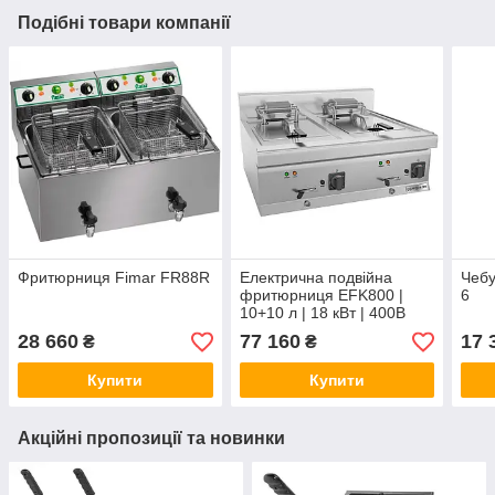
Подібні товари компанії
Фритюрниця Fimar FR88R
Електрична подвійна
Чеб
фритюрниця EFK800 |
6
10+10 л | 18 кВт | 400В
28 660
77 160
17 
₴
₴
Купити
Купити
Акційні пропозиції та новинки