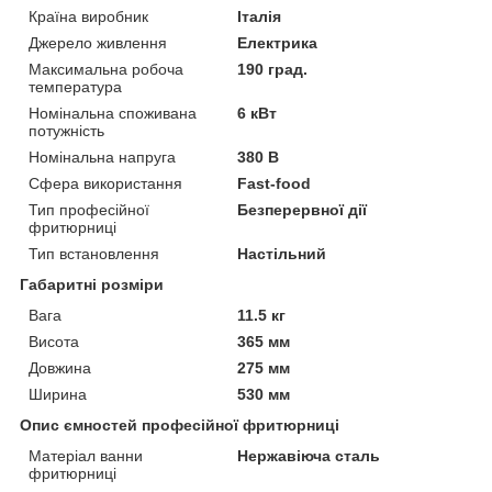
Країна виробник
Італія
Джерело живлення
Електрика
Максимальна робоча
190 град.
температура
Номінальна споживана
6 кВт
потужність
Номінальна напруга
380 В
Сфера використання
Fast-food
Тип професійної
Безперервної дії
фритюрниці
Тип встановлення
Настільний
Габаритні розміри
Вага
11.5 кг
Висота
365 мм
Довжина
275 мм
Ширина
530 мм
Опис ємностей професійної фритюрниці
Матеріал ванни
Нержавіюча сталь
фритюрниці