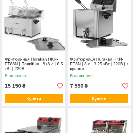
Фритюрниця Hurakan HKN-
Фритюрниця Hurakan HKN-
FT88N | Подвійна | 8+8 л | 6.5
FT8N | 8 л | 3.25 кВт | 220В | з
кВт | 220В
краном
В наявності
В наявності
15 150
7 550
₴
₴
Купити
Купити