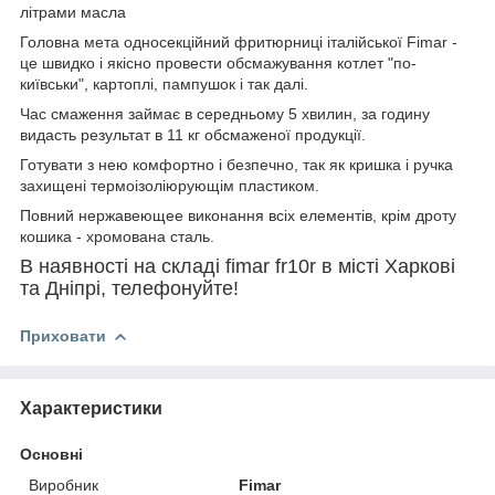
літрами масла
Головна мета односекційний фритюрниці італійської Fimar -
це швидко і якісно провести обсмажування котлет "по-
київськи", картоплі, пампушок і так далі.
Час смаження займає в середньому 5 хвилин, за годину
видасть результат в 11 кг обсмаженої продукції.
Готувати з нею комфортно і безпечно, так як кришка і ручка
захищені термоізоліюрующім пластиком.
Повний нержавеющее виконання всіх елементів, крім дроту
кошика - хромована сталь.
В наявності на складі fimar fr10r в місті Харкові
та Дніпрі, телефонуйте!
Приховати
Характеристики
Основні
Виробник
Fimar