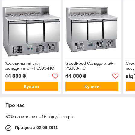
Холодильний стіл-
GoodFood Саладета GF-
Стел
саладетта GF-PS903-HC
PS903-HC
посу
44 880
44 880
₴
₴
від
Купити
Купити
Про нас
50% позитивних з 16 відгуків за рік
Працює з 02.08.2011