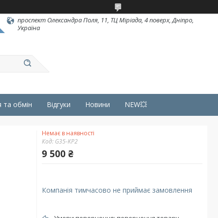
проспект Олександра Поля, 11, ТЦ Міріада, 4 поверх, Дніпро,
Україна
 та обмін
Відгуки
Новини
NEW💥
Немає в наявності
Код:
G35-KP2
9 500 ₴
Компанія тимчасово не приймає замовлення