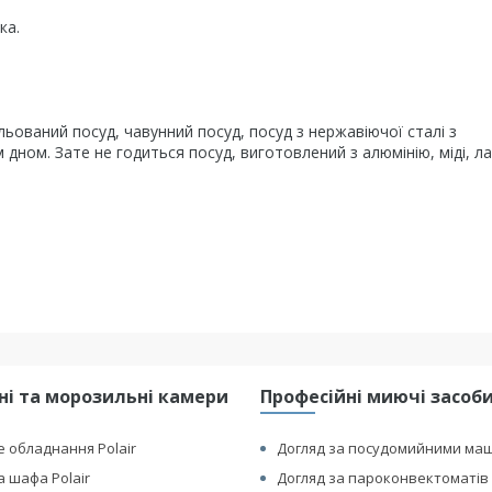
ка.
альований посуд, чавунний посуд, посуд з нержавіючої сталі з
дном. Зате не годиться посуд, виготовлений з алюмінію, міді, ла
і та морозильні камери
Професійні миючі засоби 
 обладнання Polair
Догляд за посудомийними ма
 шафа Polair
Догляд за пароконвектоматів 