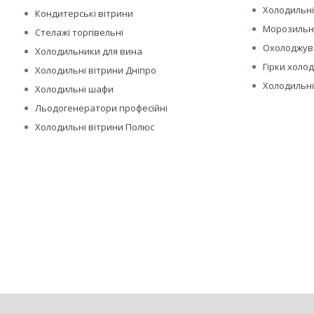
Холодильні
Кондитерські вітрини
Морозильні
Стелажі торгівельні
Охолоджув
Холодильники для вина
Гірки холо
Холодильні вітрини Дніпро
Холодильні
Холодильні шафи
Льодогенератори професійні
Холодильні вітрини Полюс