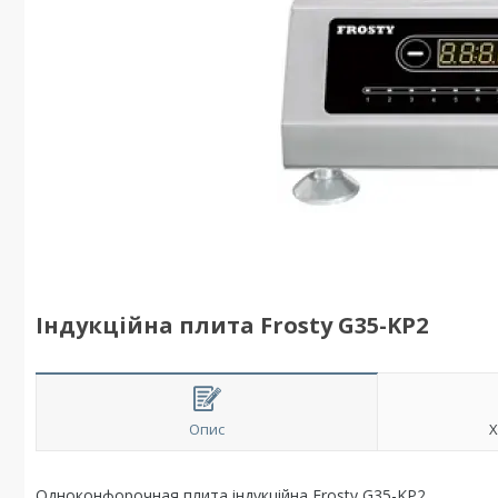
Індукційна плита Frosty G35-KP2
Опис
Х
Одноконфорочная плита індукційна Frosty G35-KP2