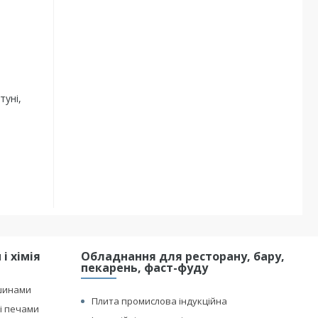
туні,
і хімія
Обладнання для ресторану, бару,
пекарень, фаст-фуду
шинами
Плита промислова індукційна
і печами