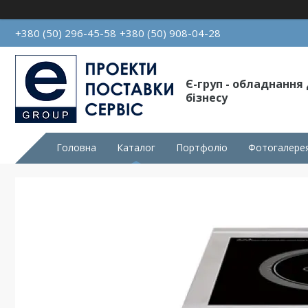
+380 (50) 296-45-58
+380 (50) 908-04-28
Є-груп - обладнання
бізнесу
Головна
Каталог
Портфоліо
Фотогалере