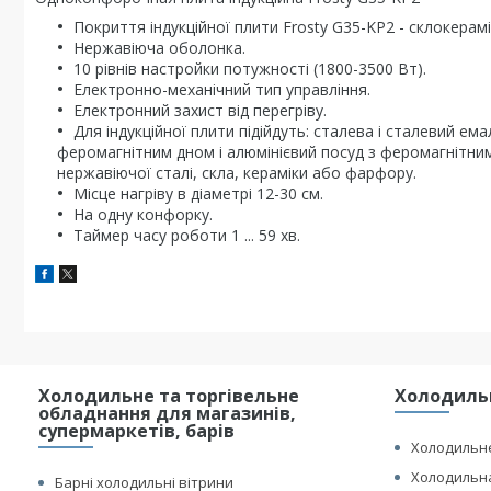
Покриття індукційної плити Frosty G35-KP2 - склокерамі
Нержавіюча оболонка.
10 рівнів настройки потужності (1800-3500 Вт).
Електронно-механічний тип управління.
Електронний захист від перегріву.
Для індукційної плити підійдуть: сталева і сталевий ем
феромагнітним дном і алюмінієвий посуд з феромагнітним 
нержавіючої сталі, скла, кераміки або фарфору.
Місце нагріву в діаметрі 12-30 см.
На одну конфорку.
Таймер часу роботи 1 ... 59 хв.
Холодильне та торгівельне
Холодильн
обладнання для магазинів,
супермаркетів, барів
Холодильне
Холодильна
Барні холодильні вітрини