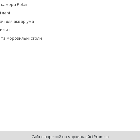
 камери Polair
 ларі
ач для акваріума
дильні
 та морозильні столи
Сайт створений на маркетплейсі
Prom.ua