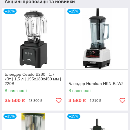
Акційні пропозиції та новинки
–18%
–15%
Блендер Ceado B280 | 1.7
кВт | 1,5 л | 195x180x450 мм |
220В
Блендер Hurakan HKN-BLW2
В наявності
В наявності
35 500
3 580
₴
₴
43 300 ₴
4 210 ₴
–15%
–15%