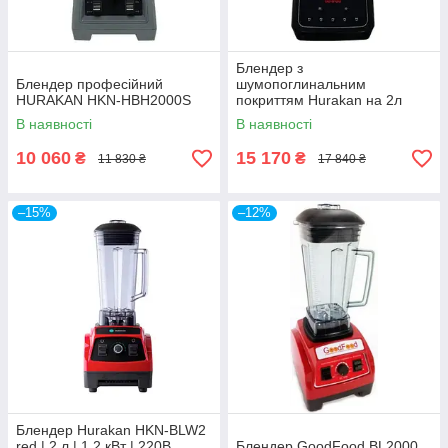
Блендер з
Блендер професійний
шумопоглинальним
HURAKAN HKN-HBH2000S
покриттям Hurakan на 2л
чаша та 26 тис обертів
В наявності
В наявності
10 060
15 170
₴
₴
11 830 ₴
17 840 ₴
–15%
–12%
Блендер Hurakan HKN-BLW2
red | 2 л | 1.2 кВт | 220В
Блендер GoodFood BL2000