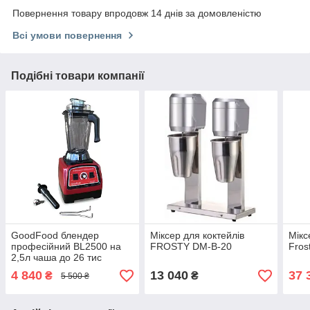
Повернення товару впродовж 14 днів за домовленістю
Всі умови повернення
Подібні товари компанії
GoodFood блендер
Міксер для коктейлів
Мікс
професійний BL2500 на
FROSTY DM-B-20
Fros
2,5л чаша до 26 тис
оборотів, лід, смузі, фреш,
4 840
13 040
37 
₴
₴
5 500 ₴
пюре