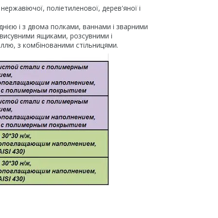
нержавіючої, поліетиленової, дерев'яної і
днією і з двома полками, ваннами і зварними
висувними ящиками, розсувними і
ллю, з комбінованими стільницями.