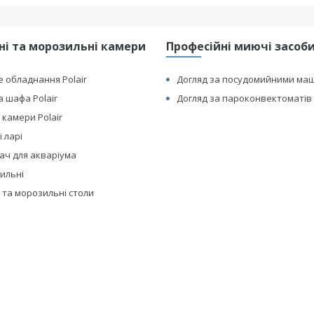
і та морозильні камери
Професійні миючі засоби 
 обладнання Polair
Догляд за посудомийними ма
 шафа Polair
Догляд за пароконвектоматів 
 камери Polair
 ларі
ач для акваріума
дильні
 та морозильні столи