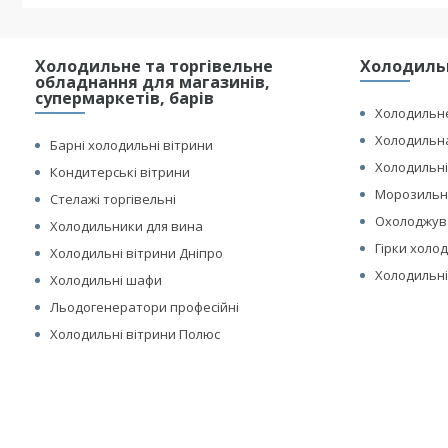
Холодильне та торгівельне
Холодильн
обладнання для магазинів,
супермаркетів, барів
Холодильне
Холодильна
Барні холодильні вітрини
Холодильні
Кондитерські вітрини
Морозильні
Стелажі торгівельні
Охолоджув
Холодильники для вина
Гірки холо
Холодильні вітрини Дніпро
Холодильні
Холодильні шафи
Льодогенератори професійні
Холодильні вітрини Полюс