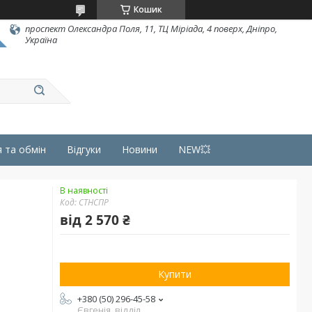
Кошик
проспект Олександра Поля, 11, ТЦ Міріада, 4 поверх, Дніпро,
Україна
 та обмін
Відгуки
Новини
NEW💥
В наявності
Код:
СТНСПР
від
2 570 ₴
Купити
+380 (50) 296-45-58
Євгенія, відділ