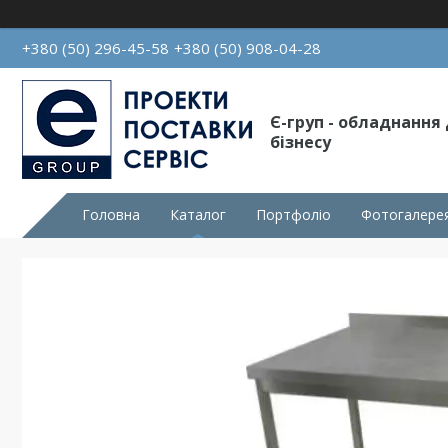
+380 (50) 296-45-58
+380 (50) 908-04-28
Є-груп - обладнання
бізнесу
Головна
Каталог
Портфоліо
Фотогалере