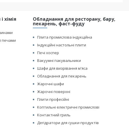
і хімія
Обладнання для ресторану, бару,
пекарень, фаст-фуду
шинами
Плита промислова індукційна
і печами
Індукційні настольні плити
Печі хоспер
Вакуумні пакувальники
Шафи для визрівання м'яса
Обладнання для пекарень
Жарочні шафи
Жарочні поверхні
Плити професійні
Коптильні електричні промислові
Контактний гриль
Дегідратори для сушки продуктів