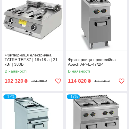
Фритюрниця електрична
TATRA TEF.87 | 18+18 л | 21
Фритюрниця професійна
кВт | 380В
Apach APFE-47/2P
В наявності
В наявності
102 320
114 820
₴
₴
124 780 ₴
138 340 ₴
–17%
–17%