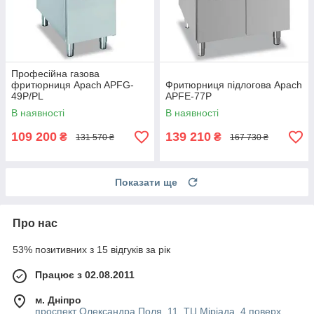
Професійна газова
фритюрниця Apach APFG-
Фритюрниця підлогова Apach
49P/PL
APFE-77P
В наявності
В наявності
109 200
139 210
₴
₴
131 570 ₴
167 730 ₴
Показати ще
Про нас
53% позитивних з 15 відгуків за рік
Працює з 02.08.2011
м. Дніпро
проспект Олександра Поля, 11, ТЦ Міріада, 4 поверх,