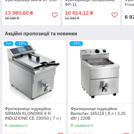
ФР-11
Fros
13 983,60
10 614,12
₴
₴
6 9
16 260 ₴
12 342 ₴
Акційні пропозиції та новинки
Топ
–18%
–18%
Фритюрниця індукційна
Фритюрниця індукційна
SIRMAN KLONDIKE 8 R
Bartscher 165118 | 8 л | 3,25
INDUZIONE CE 230/50 | 7 л |
кВт | 220В
3,5 кВт | 220В
В наявності
В наявності