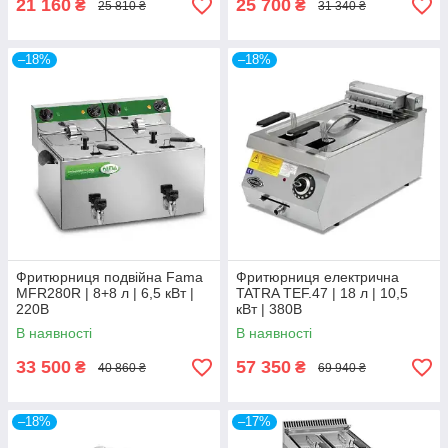
21 160
25 700
₴
₴
25 810 ₴
31 340 ₴
–18%
–18%
Фритюрниця подвійна Fama
Фритюрниця електрична
MFR280R | 8+8 л | 6,5 кВт |
TATRA TEF.47 | 18 л | 10,5
220В
кВт | 380В
В наявності
В наявності
33 500
57 350
₴
₴
40 860 ₴
69 940 ₴
–18%
–17%