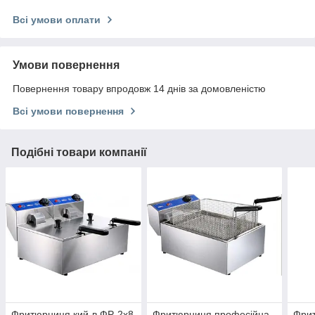
Всі умови оплати
Умови повернення
Повернення товару впродовж 14 днів за домовленістю
Всі умови повернення
Подібні товари компанії
Фритюрниця кий-в ФР-2х8
Фритюрниця професійна
Фри