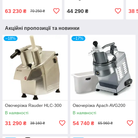
63 230
44 290
38 
₴
₴
70 250 ₴
Акційні пропозиції та новинки
–18%
–17%
Овочерізка Rauder HLC-300
Овочерізка Apach AVG200
В наявності
В наявності
31 290
54 740
₴
₴
38 160 ₴
65 960 ₴