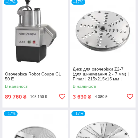
–17%
–17%
Диск для овочерізки Z2-7
Овочерізка Robot Coupe CL
(для шинкування 2 - 7 мм) |
50 E
Fimar | 215x215x15 мм |
Нержавіюча сталь
В наявності
В наявності
89 760
3 630
₴
₴
108 150 ₴
4 380 ₴
–17%
–17%