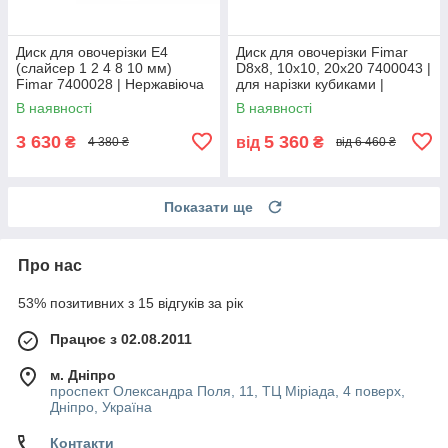
Диск для овочерізки E4
Диск для овочерізки Fimar
(слайсер 1 2 4 8 10 мм)
D8x8, 10x10, 20x20 7400043 |
Fimar 7400028 | Нержавіюча
для нарізки кубиками |
сталь | Діаметр 205 мм
нержавіюча сталь
В наявності
В наявності
3 630
5 360
₴
від
₴
4 380 ₴
від 6 460 ₴
Показати ще
Про нас
53% позитивних з 15 відгуків за рік
Працює з 02.08.2011
м. Дніпро
проспект Олександра Поля, 11, ТЦ Міріада, 4 поверх,
Дніпро, Україна
Контакти