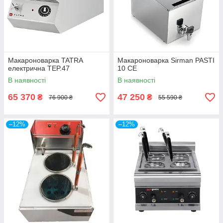
Макароноварка TATRA
Макароноварка Sirman PASTI
електрична TEP.47
10 CE
В наявності
В наявності
65 370
47 250
₴
₴
76 900 ₴
55 590 ₴
–12%
–12%