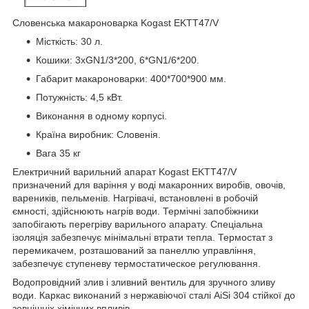
Словенська макароноварка Kogast EKTT47/V
Місткість: 30 л.
Кошики: 3хGN1/3*200, 6*GN1/6*200.
Габарит макароноварки: 400*700*900 мм.
Потужність: 4,5 кВт.
Виконання в одному корпусі.
Країна виробник: Словенія.
Вага 35 кг
Електричний варильний апарат Kogast EKTT47/V
призначений для варіння у воді макаронних виробів, овочів,
вареників, пельменів. Нагрівачі, встановлені в робочій
ємності, здійснюють нагрів води. Термічні запобіжники
запобігають перегріву варильного апарату. Спеціальна
ізоляція забезпечує мінімальні втрати тепла. Термостат з
перемикачем, розташований за панеллю управління,
забезпечує ступеневу термостатическое регулювання.
Водопровідний злив і зливний вентиль для зручного зливу
води. Каркас виконаний з нержавіючої сталі АіЅі 304 стійкої до
зовнішніх хімічних впливів.