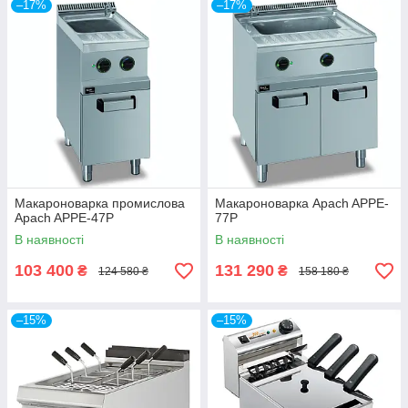
–17%
–17%
Макароноварка промислова
Макароноварка Apach APPE-
Apach APPE-47P
77P
В наявності
В наявності
103 400
131 290
₴
₴
124 580 ₴
158 180 ₴
–15%
–15%