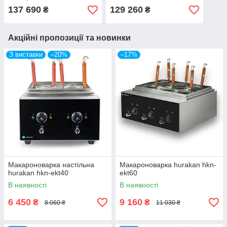
137 690
129 260
₴
₴
Акційні пропозиції та новинки
З виставки
–20%
–17%
Макароноварка настільна
Макароноварка hurakan hkn-
hurakan hkn-ekt40
ekt60
В наявності
В наявності
6 450
9 160
₴
₴
8 060 ₴
11 030 ₴