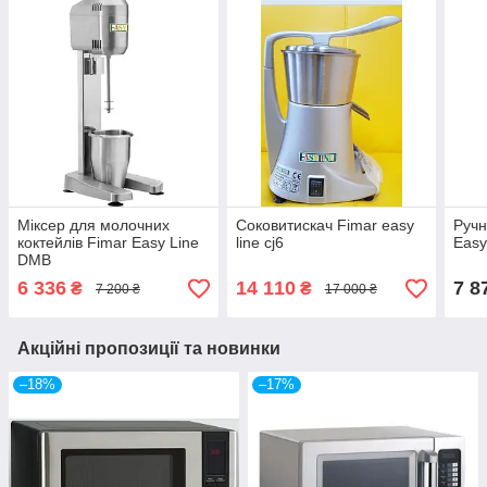
Міксер для молочних
Соковитискач Fimar easy
Ручн
коктейлів Fimar Easy Line
line cj6
Easy
DMB
6 336
14 110
7 8
₴
₴
7 200 ₴
17 000 ₴
Акційні пропозиції та новинки
–18%
–17%