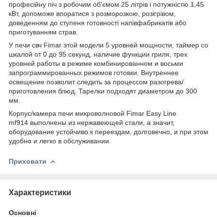
професійну піч з робочим об'ємом 25 літрів і потужністю 1,45
кВт, допоможе впоратися з розморозкою, розігрівом,
доведенням до ступеня готовності напівфабрикатів або
приготуванням страв.
У печи свч Fimar этой модели 5 уровней мощности, таймер со
шкалой от 0 до 95 секунд, наличие функции гриля, трех
уровней работы в режиме комбинированном и восьми
запрограммированных режимов готовки. Внутреннее
освещение позволит следить за процессом разогрева/
приготовления блюд. Тарелки подходят диаметром до 300
мм.
Корпус/камера печи микроволновой Fimar Easy Line
mf914 выполнены из нержавеющей стали, а значит,
оборудование устойчиво к переездам, долговечно, и при этом
удобно и легко в обслуживании.
Приховати
Характеристики
Основні