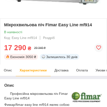
Мікрохвильова піч Fimar Easy Line mf914
В наявності
Код: Easy Line mf914
Роздріб
17 290
₴
20 340 ₴
Економія
3050 ₴
Залишилось
30 днів
Опис
Характеристики
Доставка
Оплата
Умови 
Опис
Професійна мікрохвильова піч Fimar
Easy Line mf914
Фимар/fimar easy line mf914 являє собою