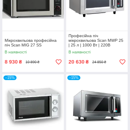
Професійна піч
Мікрохвильова професійна
мікрохвильова Scan MWP 25
піч Scan MIG 27 SS
| 25 л | 1000 Вт | 220В
В наявності
В наявності
8 930
20 630
₴
₴
10 890 ₴
24 850 ₴
–15%
–15%