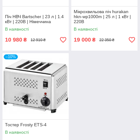
Мікрохвильова піч hurakan
Піч НВЧ Bartscher | 23 л | 1.4
hkn-wp1000m | 25 л | 1 кВт |
кВт | 220В | Німеччина
220В
В наявності
В наявності
10 980
19 000
₴
₴
12 910 ₴
22 350 ₴
–10%
Тостер Frosty ЕТЅ-4
В наявності