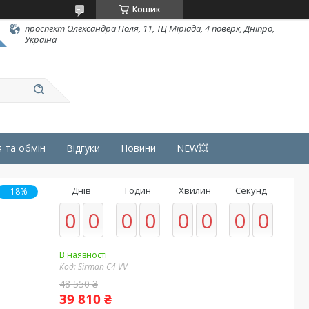
Кошик
проспект Олександра Поля, 11, ТЦ Міріада, 4 поверх, Дніпро,
Україна
 та обмін
Відгуки
Новини
NEW💥
Днів
Годин
Хвилин
Секунд
–18%
0
0
0
0
0
0
0
0
В наявності
Код:
Sirman C4 VV
48 550 ₴
39 810 ₴