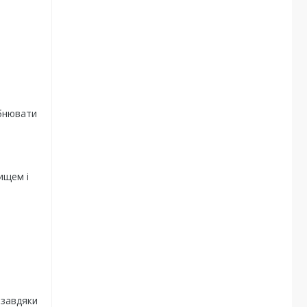
ібнювати
ищем і
 завдяки