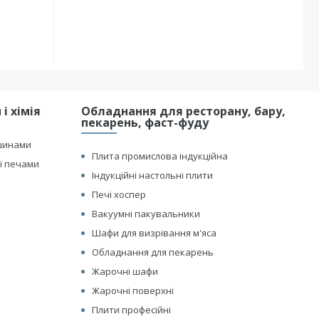
і хімія
Обладнання для ресторану, бару,
пекарень, фаст-фуду
шинами
Плита промислова індукційна
і печами
Індукційні настольні плити
Печі хоспер
Вакуумні пакувальники
Шафи для визрівання м'яса
Обладнання для пекарень
Жарочні шафи
Жарочні поверхні
Плити професійні