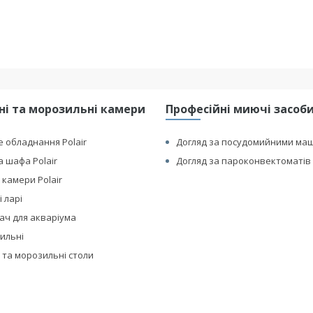
і та морозильні камери
Професійні миючі засоби 
 обладнання Polair
Догляд за посудомийними ма
 шафа Polair
Догляд за пароконвектоматів 
 камери Polair
 ларі
ач для акваріума
дильні
 та морозильні столи