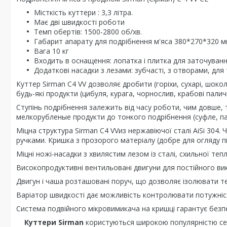
Місткість куттери : 3,3 літра.
Має дві швидкості роботи
Темп обертів: 1500-2800 об/хв.
Габарит апарату для подрібнення м'яса 380*270*320 
Вага 10 кг
Входить в оснащення: лопатка і плитка для заточуванн
Додаткові насадки з лезами: зубчасті, з отворами, для 
Куттер Sirman C4 VV дозволяє дробити (горіхи, сухарі, шокол
будь-які продукти (цибуля, курага, чорнослив, крабові паличк
Ступінь подрібнення залежить від часу роботи, чим довше, т
мелкорубленые продукти до тонкого подрібнення (суфле, п
Міцна структура Sirman C4 VVиз нержавіючої сталі AiSi 304.
ручками. Кришка з прозорого матеріалу (добре для огляду пі
Міцні ножі-насадки з хвилястим лезом із сталі, схильної т
Високопродуктивні вентильовані двигуни для постійного ви
Двигун і чаша розташовані поруч, що дозволяє ізолювати т
Варіатор швидкості дає можливість контролювати потужніс
Система подвійного мікровимикача на кришці гарантує безпе
Куттери Sirman
користуються широкою популярністю сере