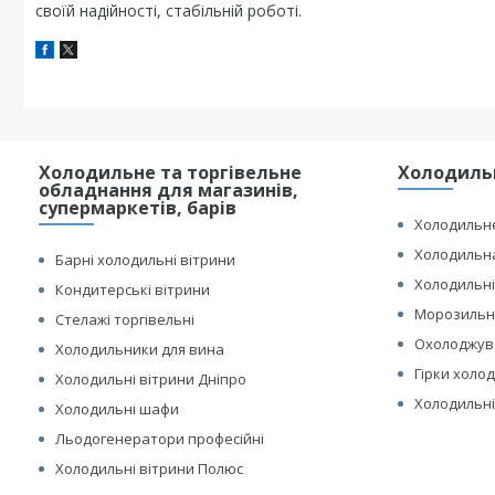
своїй надійності, стабільній роботі.
Холодильне та торгівельне
Холодильн
обладнання для магазинів,
супермаркетів, барів
Холодильне
Холодильна
Барні холодильні вітрини
Холодильні
Кондитерські вітрини
Морозильні
Стелажі торгівельні
Охолоджув
Холодильники для вина
Гірки холо
Холодильні вітрини Дніпро
Холодильні
Холодильні шафи
Льодогенератори професійні
Холодильні вітрини Полюс