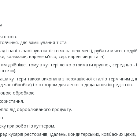
мм
я ножів.
товчіння, для замішування тіста.
ад і навіть замішувати тісто як на пельмені), рубати м'ясо, подр
и, кальмари, варене м'ясо, сир, варені яйця та ін).
им дрібніше, тому в куттері легко отримати крупно-, середньо - і
аштети).
 Чаша куттери також виконана з нержавіючої сталі з термічним дн
д час обробки) і з отвором для легкого додавання інгредієнтів.
епловою обробкою.
користання.
епло від оброблюваного продукту.
ть.
ку при роботі з куттером.
д кухарів ресторанів, їдалень, кондитерських, ковбасних цехів,