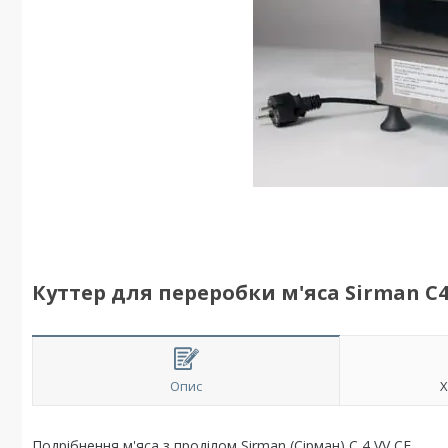
Куттер для переробки м'яса Sirman C4
Опис
Х
Подрібнення м'яса з проділом Sirman (Сірман) C 4 VV CE