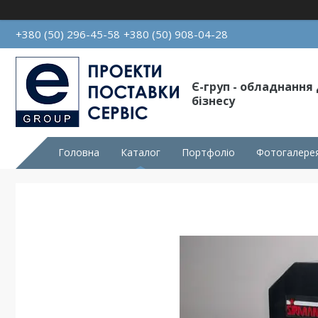
+380 (50) 296-45-58
+380 (50) 908-04-28
Є-груп - обладнання
бізнесу
Головна
Каталог
Портфоліо
Фотогалере