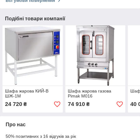
Всі умови повернення
Подібні товари компанії
Шафа жарова КИЙ-В
Шафа жарова газова
Шаф
ШЖ-1М
Pimak M016
24 720
74 910
40 
₴
₴
Про нас
50% позитивних з 16 відгуків за рік