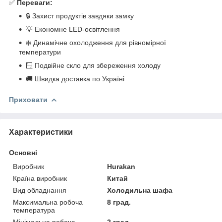
✅
Переваги:
🔒 Захист продуктів завдяки замку
💡 Економне LED-освітлення
❄️ Динамічне охолодження для рівномірної
температури
🪟 Подвійне скло для збереження холоду
🚚 Швидка доставка по Україні
Приховати
Характеристики
Основні
Виробник
Hurakan
Країна виробник
Китай
Вид обладнання
Холодильна шафа
Максимальна робоча
8 град.
температура
Мінімальна робоча
2 град.