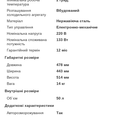
температура
Розташування
Вбудований
холодильного агрегату
Матеріал
Нержавіюча сталь
Тип управління
Електронно-механічне
Номінальна напруга
220 В
Номінальна споживана
133 Вт
потужність
Гарантійний термін
12 міс
Габаритні розміри
Довжина
478 мм
Ширина
443 мм
Висота
514 мм
Вага
14 кг
Внутрішні розміри
Об`єм
50 л
Додаткові характеристики
Авторозморожування
Так