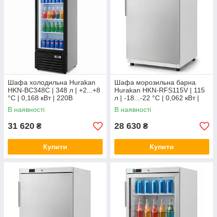
Шафа холодильна Hurakan
Шафа морозильна барна
HKN-BC348С | 348 л | +2...+8
Hurakan HKN-RFS115V | 115
°C | 0,168 кВт | 220В
л | -18...-22 °C | 0,062 кВт |
220В
В наявності
В наявності
31 620
28 630
₴
₴
Купити
Купити