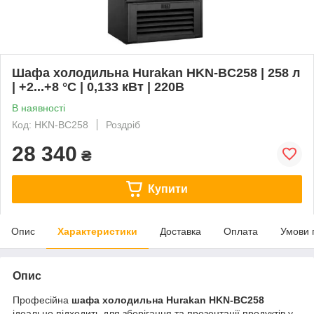
Шафа холодильна Hurakan HKN-BC258 | 258 л
| +2...+8 °C | 0,133 кВт | 220В
В наявності
Код: HKN-BC258
Роздріб
28 340
₴
Купити
Опис
Характеристики
Доставка
Оплата
Умови 
Опис
Професійна
шафа холодильна Hurakan HKN-BC258
ідеально підходить для зберігання та презентації продуктів у