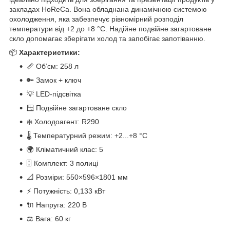
закладах HoReCa. Вона обладнана динамічною системою
охолодження, яка забезпечує рівномірний розподіл
температури від +2 до +8 °C. Надійне подвійне загартоване
скло допомагає зберігати холод та запобігає запотіванню.
📦
Характеристики:
📏 Об’єм: 258 л
🔑 Замок + ключ
💡 LED-підсвітка
🪟 Подвійне загартоване скло
❄️ Холодоагент: R290
🌡️ Температурний режим: +2...+8 °C
🌍 Кліматичний клас: 5
🗄️ Комплект: 3 полиці
📐 Розміри: 550×596×1801 мм
⚡ Потужність: 0,133 кВт
🔌 Напруга: 220 В
⚖️ Вага: 60 кг