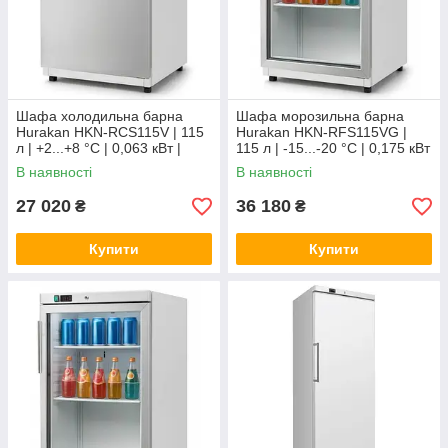
Шафа холодильна барна
Шафа морозильна барна
Hurakan HKN-RCS115V | 115
Hurakan HKN-RFS115VG |
л | +2...+8 °C | 0,063 кВт |
115 л | -15...-20 °C | 0,175 кВт
220В
| 220В
В наявності
В наявності
27 020
36 180
₴
₴
Купити
Купити