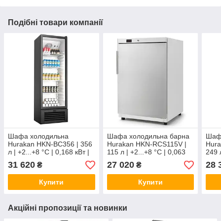
Подібні товари компанії
Шафа холодильна
Шафа холодильна барна
Шаф
Hurakan HKN-BC356 | 356
Hurakan HKN-RCS115V |
Hura
л | +2...+8 °C | 0,168 кВт |
115 л | +2...+8 °C | 0,063
249 
220В
кВт | 220В
кВт 
31 620
27 020
28 
₴
₴
Купити
Купити
Акційні пропозиції та новинки