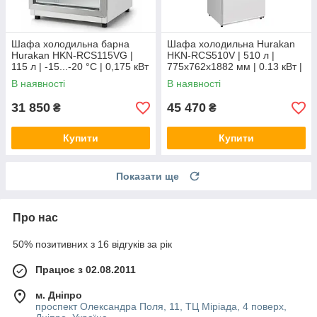
Шафа холодильна барна
Шафа холодильна Hurakan
Hurakan HKN-RCS115VG |
HKN-RCS510V | 510 л |
115 л | -15...-20 °C | 0,175 кВт
775x762x1882 мм | 0.13 кВт |
| 220В
220В
В наявності
В наявності
31 850
45 470
₴
₴
Купити
Купити
Показати ще
Про нас
50% позитивних з 16 відгуків за рік
Працює з 02.08.2011
м. Дніпро
проспект Олександра Поля, 11, ТЦ Міріада, 4 поверх,