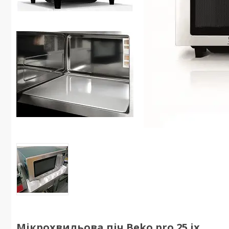
Мікрохвильова піч Beko pro 25 ix