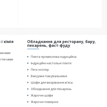
і хімія
Обладнання для ресторану, бару,
пекарень, фаст-фуду
шинами
Плита промислова індукційна
і печами
Індукційні настольні плити
Печі хоспер
Вакуумні пакувальники
Шафи для визрівання м'яса
Обладнання для пекарень
Жарочні шафи
Жарочні поверхні