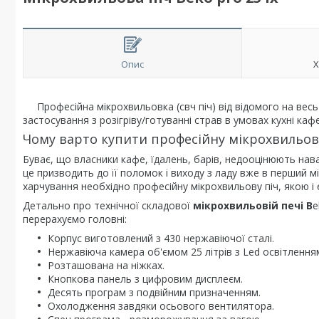
Опис
Х
Професійна мікрохвильовка (свч піч) від відомого на весь с
застосування з розігріву/готуванні страв в умовах кухні ка
Чому варто купити професійну мікрохвильову 
Буває, що власники кафе, їдалень, барів, недооцінюють нава
це призводить до її поломок і виходу з ладу вже в перший 
харчування необхідно професійну мікрохвильову піч, якою і 
Детально про технічної складової
мікрохвильовій печі B
e
перерахуємо головні:
Корпус виготовлений з 430 нержавіючої сталі.
Нержавіюча камера об'ємом 25 літрів з Led освітлення
Розташована на ніжках.
Кнопкова панель з цифровим дисплеєм.
Десять програм з подвійним призначенням.
Охолодження завдяки осьового вентилятора.