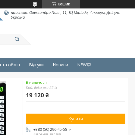
Кошик
проспект Олександра Поля, 11, ТЦ Міріада, 4 поверх, Дніпро,
Україна
 та обмін
Відгуки
Новини
NEW💥
В наявності
Код:
Beko pro 25 ix
19 120 ₴
Купити
+380 (50) 296-45-58
Євгенія, відділ