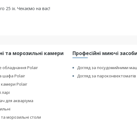
o 25 ix. Чекаємо на вас!
і та морозильні камери
Професійні миючі засоби 
 обладнання Polair
Догляд за посудомийними ма
 шафа Polair
Догляд за пароконвектоматів 
 камери Polair
 ларі
ач для акваріума
дильні
 та морозильні столи