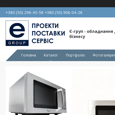
+380 (50) 296-45-58
+380 (50) 908-04-28
Є-груп - обладнання
бізнесу
Головна
Каталог
Портфоліо
Фотогалере