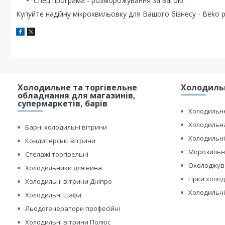
Спец програма - розморожування за вагою.
Купуйте надійну мікрохвильовку для Вашого бізнесу - Beko pr
Холодильне та торгівельне
Холодильн
обладнання для магазинів,
супермаркетів, барів
Холодильне
Холодильна
Барні холодильні вітрини
Холодильні
Кондитерські вітрини
Морозильні
Стелажі торгівельні
Охолоджув
Холодильники для вина
Гірки холо
Холодильні вітрини Дніпро
Холодильні
Холодильні шафи
Льодогенератори професійні
Холодильні вітрини Полюс