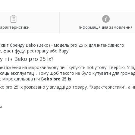
арактеристики
Інформація для замовлення
віт бренду Beko (Веко) - модель pro 25 ix для інтенсивного
фе, фаст фуду, ресторану або бару
піч Beko pro 25 ix?
нтаження на мікрохвильову піч і купують побутову її версію. У п
місяць експлуатації. Тому щоб такого не було купувати для грома
є мікрохвильова піч B
eko pro 25 ix.
ko pro 25 ix розказано у вкладці до товару, "Характеристики", а 
м.