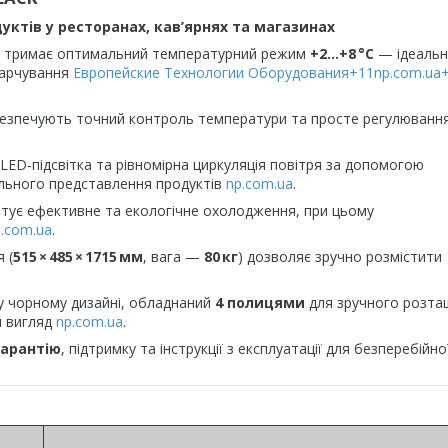
уктів у ресторанах, кав’ярнях та магазинах
, тримає оптимальний температурний режим
+2…+8 °C
— ідеаль
 харчування
Европейские Технологии Оборудования+11np.com.ua
езпечують точний контроль температури та просте регулюванн
LED‑підсвітка та рівномірна циркуляція повітря за допомогою
ального представлення продуктів
np.com.ua
.
тує ефективне та екологічне охолодження, при цьому
.com.ua
.
 (
515 × 485 × 1715 мм
, вага —
80 кг
) дозволяє зручно розмістити
у чорному дизайні, обладнаний
4 полицями
для зручного розта
й вигляд
np.com.ua
.
гарантію
, підтримку та інструкції з експлуатації для безперебійно