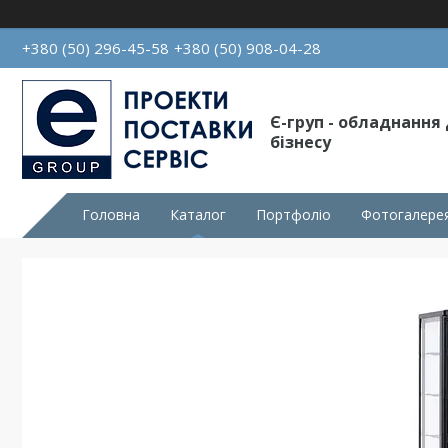
+380 (50) 296-45-58
+380 (50) 908-04-28
Є-груп - обладнання
бізнесу
Головна
Каталог
Портфоліо
Фотогалере