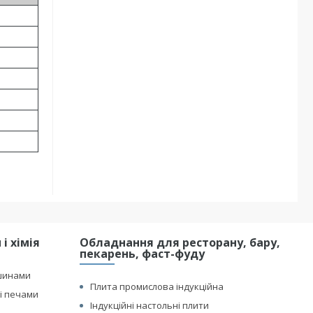
і хімія
Обладнання для ресторану, бару,
пекарень, фаст-фуду
шинами
Плита промислова індукційна
і печами
Індукційні настольні плити