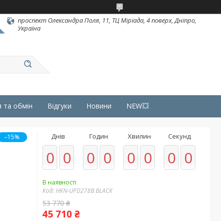
проспект Олександра Поля, 11, ТЦ Міріада, 4 поверх, Дніпро,
Україна
 та обмін
Відгуки
Новини
NEW💥
Днів
Годин
Хвилин
Секунд
–15%
0
0
0
0
0
0
0
0
В наявності
Код:
HKN-UPD278B BLACK
53 770 ₴
45 710 ₴