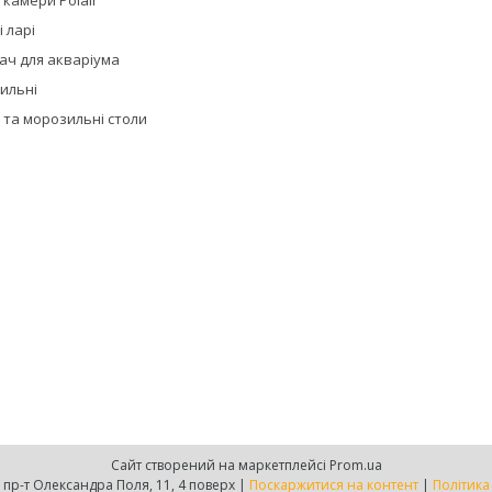
 камери Polair
 ларі
ач для акваріума
дильні
 та морозильні столи
Сайт створений на маркетплейсі
Prom.ua
Є-груп, м. Дніпро, пр-т Олександра Поля, 11, 4 поверх |
Поскаржитися на контент
|
Політика