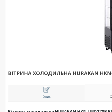
ВІТРИНА ХОЛОДИЛЬНА HURAKAN HKN-
Опис
Х
Вітрина холодильна HURAKAN HKN‑UPD278B B