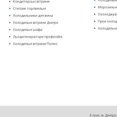
Холодильні
Кондитерські вітрини
Морозильні
Стелажі торгівельні
Охолоджув
Холодильники для вина
Гірки холо
Холодильні вітрини Дніпро
Холодильні
Холодильні шафи
Льодогенератори професійні
Холодильні вітрини Полюс