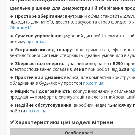
Ідеальне рішення для демонстрації й зберігання прод
🔹 Просторе зберігання:
внутрішній об’єм становить
278 л
підходить для напоїв, десертів, закусок та страв швидкого
Oborud+11
.
🔹 Сучасне управління:
цифровий дисплей і термостат заб
режиму
np.com.ua
.
🔹 Яскравий вигляд товару:
чітке пряме скло, ефективна 
вентиляторної системи створюють ідеальні умови для візу
🔹 Зберігається енергія:
сучасний холодоагент
R290
гаран
електроспоживання складає
0,34 кВт
при роботі від
220 В
np
🔹 Практичний дизайн:
велика, але компактна конструкція
обладнання в будь‑якому просторі
np.com.ua
.
🔹 Міцність і довговічність:
корпус виконаний у стильном
продукції — комфорт в експлуатації та елегантний зовнішні
🔹 Надійне обслуговування:
виробник надає
12‑місячну 
роботи
np.com.ua
.
✅ Характеристики цієї моделі вітрини
Особливості