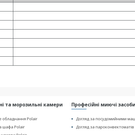
і та морозильні камери
Професійні миючі засоби 
 обладнання Polair
Догляд за посудомийними ма
 шафа Polair
Догляд за пароконвектоматів 