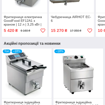
Фритюрниця електрична
Чебуречница AIRHOT EC-
Фри
GoodFood EF12A1 з
6
Goo
краном | 12 л | 3,25 кВт |
кра
220 В
5 420
15 270
10 
₴
₴
6 160 ₴
17 350 ₴
Акційні пропозиції та новинки
Топ
–18%
–18%
Фритюрниця індукційна
Фритюрниця індукційна