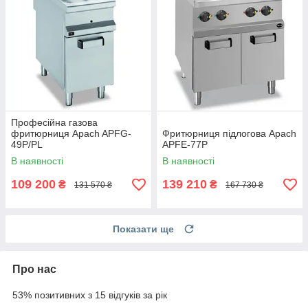
Професійна газова
фритюрниця Apach APFG-
Фритюрниця підлогова Apach
49P/PL
APFE-77P
В наявності
В наявності
109 200
139 210
₴
₴
131 570 ₴
167 730 ₴
Показати ще
Про нас
53% позитивних з 15 відгуків за рік