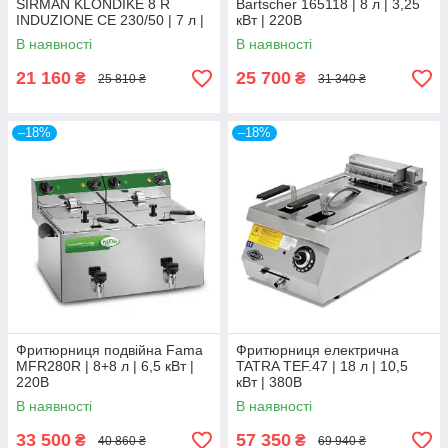
SIRMAN KLONDIKE 8 R
Bartscher 165118 | 8 л | 3,25
INDUZIONE CE 230/50 | 7 л |
кВт | 220В
3,5 кВт | 220В
В наявності
В наявності
21 160
25 700
₴
₴
25 810 ₴
31 340 ₴
–18%
–18%
Фритюрниця подвійна Fama
Фритюрниця електрична
MFR280R | 8+8 л | 6,5 кВт |
TATRA TEF.47 | 18 л | 10,5
220В
кВт | 380В
В наявності
В наявності
33 500
57 350
₴
₴
40 860 ₴
69 940 ₴