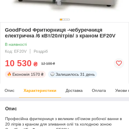
GoodFood Фритюрниця -чебуречниця
електрична /6 кВт/20літрів/ з краном EF20V
В наявності
Код: EF20V
Роздріб
10 530
₴
12 100 ₴
Економія
1570 ₴
Залишилось
31 день
Опис
Характеристики
Доставка
Оплата
Умови 
Опис
Професійна фритюрниця з великим об'ємом робочої ванни в
20 літрів з краном для зливання олії та холодною зоною