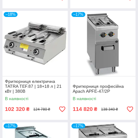
–18%
–17%
Фритюрниця електрична
TATRA TEF.87 | 18+18 л | 21
Фритюрниця професійна
кВт | 380В
Apach APFE-47/2P
В наявності
В наявності
102 320
114 820
₴
₴
124 780 ₴
138 340 ₴
–17%
–17%