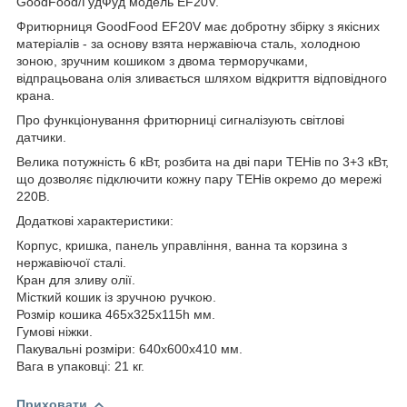
GoodFood/ГудФуд модель EF20V.
Фритюрниця GoodFood EF20V має добротну збірку з якісних
матеріалів - за основу взята нержавіюча сталь, холодною
зоною, зручним кошиком з двома терморучками,
відпрацьована олія зливається шляхом відкриття відповідного
крана.
Про функціонування фритюрниці сигналізують світлові
датчики.
Велика потужність 6 кВт, розбита на дві пари ТЕНів по 3+3 кВт,
що дозволяє підключити кожну пару ТЕНів окремо до мережі
220В.
Додаткові характеристики:
Корпус, кришка, панель управління, ванна та корзина з
нержавіючої сталі.
Кран для зливу олії.
Місткий кошик із зручною ручкою.
Розмір кошика 465х325х115h мм.
Гумові ніжки.
Пакувальні розміри: 640х600х410 мм.
Вага в упаковці: 21 кг.
Приховати