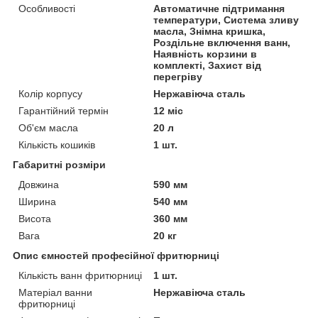
Особливості
Автоматичне підтримання
температури, Система зливу
масла, Знімна кришка,
Роздільне включення ванн,
Наявність корзини в
комплекті, Захист від
перегріву
Колір корпусу
Нержавіюча сталь
Гарантійний термін
12 міс
Об'єм масла
20 л
Кількість кошиків
1 шт.
Габаритні розміри
Довжина
590 мм
Ширина
540 мм
Висота
360 мм
Вага
20 кг
Опис ємностей професійної фритюрниці
Кількість ванн фритюрниці
1 шт.
Матеріал ванни
Нержавіюча сталь
фритюрниці