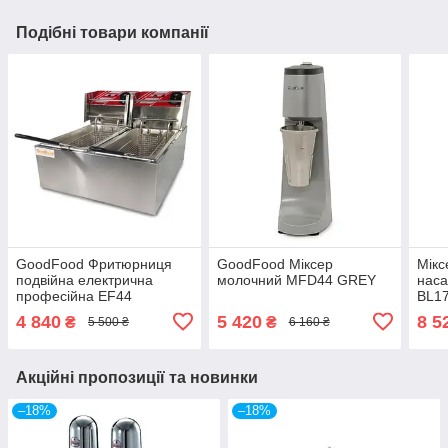
Подібні товари компанії
GoodFood Фритюрниця
GoodFood Міксер
Мікс
подвійна електрична
молочний MFD44 GREY
наса
професійна EF44
BL17
4 840
5 420
8 5
₴
₴
5 500 ₴
6 160 ₴
Акційні пропозиції та новинки
–18%
–18%