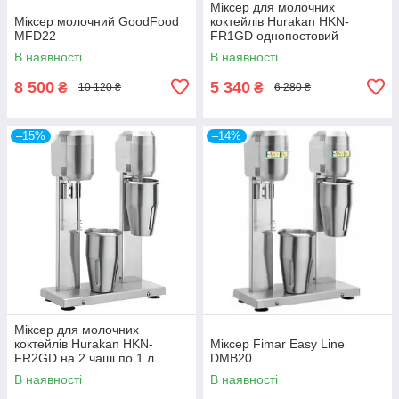
Міксер для молочних
Міксер молочний GoodFood
коктейлів Hurakan HKN-
MFD22
FR1GD однопостовий
В наявності
В наявності
8 500
5 340
₴
₴
10 120 ₴
6 280 ₴
–15%
–14%
Міксер для молочних
коктейлів Hurakan HKN-
Міксер Fimar Easy Line
FR2GD на 2 чаші по 1 л
DMB20
В наявності
В наявності