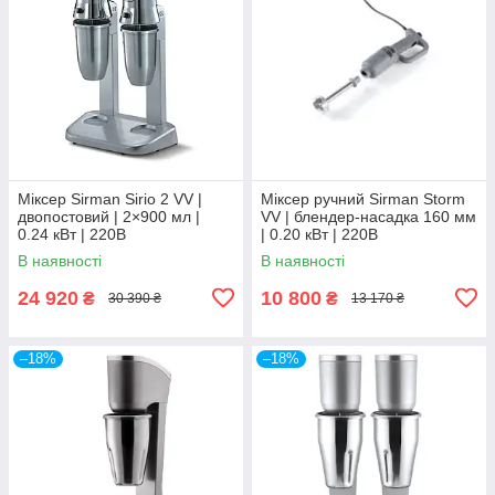
Міксер Sirman Sirio 2 VV |
Міксер ручний Sirman Storm
двопостовий | 2×900 мл |
VV | блендер-насадка 160 мм
0.24 кВт | 220В
| 0.20 кВт | 220В
В наявності
В наявності
24 920
10 800
₴
₴
30 390 ₴
13 170 ₴
–18%
–18%