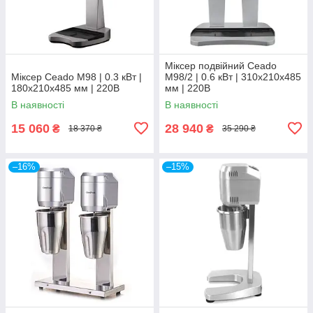
Міксер подвійний Ceado
Міксер Ceado M98 | 0.3 кВт |
M98/2 | 0.6 кВт | 310x210x485
180x210x485 мм | 220В
мм | 220В
В наявності
В наявності
15 060
28 940
₴
₴
18 370 ₴
35 290 ₴
–16%
–15%