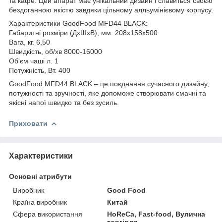
та кафе. Цей апарат має унікальний дизайн і славиться своєю
бездоганною якістю завдяки цільному алльумінієвому корпусу.
Характеристики GoodFood MFD44 BLACK:
Габаритні розміри (ДхШхВ), мм. 208х158х500
Вага, кг. 6,50
Швидкість, об/хв 8000-16000
Об'єм чаші л. 1
Потужність, Вт. 400
GoodFood MFD44 BLACK – це поєднання сучасного дизайну,
потужності та зручності, яке допоможе створювати смачні та
якісні напої швидко та без зусиль.
Приховати
Характеристики
Основні атрибути
Виробник
Good Food
Країна виробник
Китай
Сфера використання
HoReCa, Fast-food, Вулична
торгівля