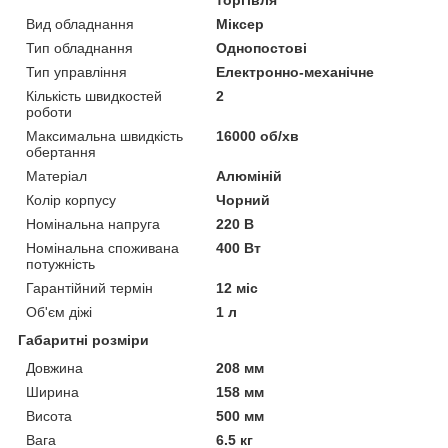
Вид обладнання
Міксер
Тип обладнання
Однопостові
Тип управління
Електронно-механічне
Кількість швидкостей
2
роботи
Максимальна швидкість
16000 об/хв
обертання
Матеріал
Алюміній
Колір корпусу
Чорний
Номінальна напруга
220 В
Номінальна споживана
400 Вт
потужність
Гарантійний термін
12 міс
Об'єм діжі
1 л
Габаритні розміри
Довжина
208 мм
Ширина
158 мм
Висота
500 мм
Вага
6.5 кг