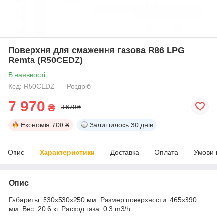
Поверхня для смаження газова R86 LPG
Remta (R50CEDZ)
В наявності
Код: R50CEDZ
Роздріб
7 970
₴
8 670 ₴
Економія
700 ₴
Залишилось
30 днів
Опис
Характеристики
Доставка
Оплата
Умови 
Опис
Габариты: 530х530х250 мм. Размер поверхности: 465х390
мм. Вес: 20.6 кг. Расход газа: 0.3 m3/h