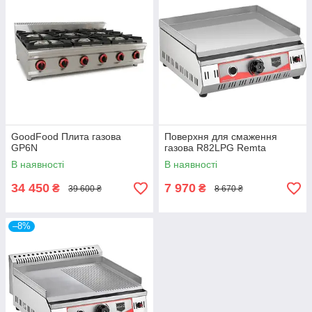
GoodFood Плита газова
Поверхня для смаження
GP6N
газова R82LPG Remta
В наявності
В наявності
34 450
7 970
₴
₴
39 600 ₴
8 670 ₴
–8%