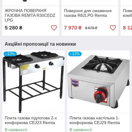
ЖРОЧНА ПОВЕРХНЯ
Поверхня для смаження
Пов
ГАЗОВА REMTA R30CEDZ
газова R82LPG Remta
ком
LPG
5 280
7 970
8 1
₴
₴
8 670 ₴
Акційні пропозиції та новинки
–13%
–13%
Плита газова підлогова 2-х
Плита газова настільна 1-
конфоркова CEJ23 Remta
конфоркова CEJ29 Remta
В наявності
В наявності