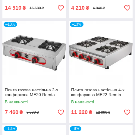
14 510
4 210
₴
₴
16 680 ₴
4 840 ₴
–13%
–13%
Плита газова настільна 2-х
Плита газова настільна 4-х
конфоркова ME20 Remta
конфоркова ME22 Remta
В наявності
В наявності
7 460
11 220
₴
₴
8 580 ₴
12 890 ₴
–13%
–8%