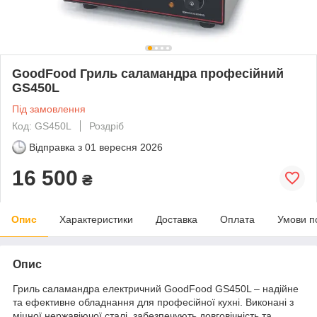
GoodFood Гриль саламандра професійний
GS450L
Під замовлення
Код: GS450L
Роздріб
Відправка з
01 вересня 2026
16 500
₴
Опис
Характеристики
Доставка
Оплата
Умови п
Опис
Гриль саламандра електричний GoodFood GS450L – надійне
та ефективне обладнання для професійної кухні. Виконані з
міцної нержавіючої сталі, забезпечують довговічність та