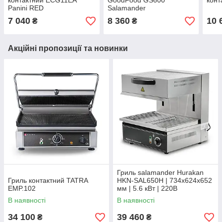
контактний ECG11EA
GoodFood GS600
кон
Panini RED
Salamander
7 040
8 360
10 
₴
₴
Акційні пропозиції та новинки
Гриль salamander Hurakan
Гриль контактний TATRA
HKN-SAL650H | 734x624x652
EMP.102
мм | 5.6 кВт | 220В
В наявності
В наявності
34 100
39 460
₴
₴