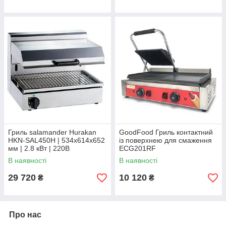
Гриль salamander Hurakan
GoodFood Гриль контактний
HKN-SAL450H | 534x614x652
із поверхнею для смаження
мм | 2.8 кВт | 220В
ECG201RF
В наявності
В наявності
29 720
10 120
₴
₴
Про нас