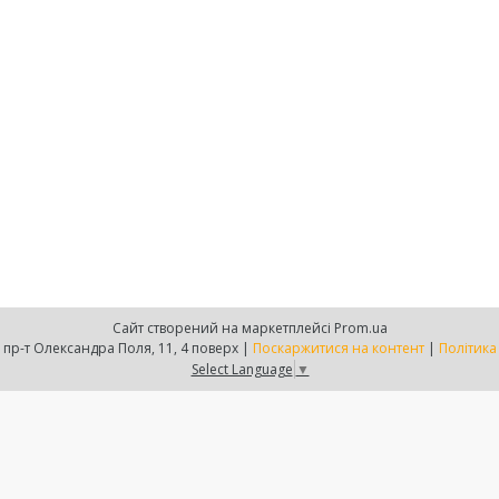
Сайт створений на маркетплейсі
Prom.ua
Є-груп, м. Дніпро, пр-т Олександра Поля, 11, 4 поверх |
Поскаржитися на контент
|
Політика
Select Language
▼