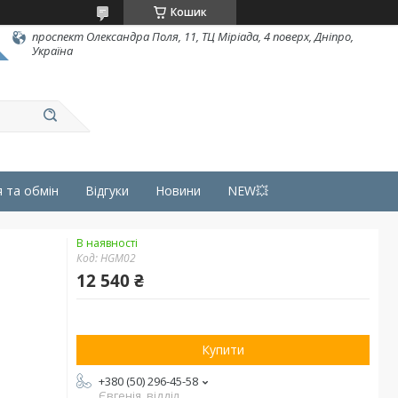
Кошик
проспект Олександра Поля, 11, ТЦ Міріада, 4 поверх, Дніпро,
Україна
 та обмін
Відгуки
Новини
NEW💥
В наявності
Код:
HGM02
12 540 ₴
Купити
+380 (50) 296-45-58
Євгенія, відділ