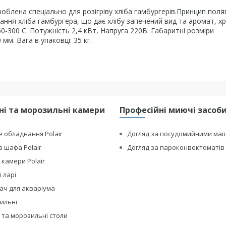
лена спеціально для розігріву хліба гамбургерів.Принцип поляг
ння хліба гамбургера, що дає хлібу запечений вид та аромат, хр
-300 С. Потужність 2,4 кВт, Напруга 220В. Габаритні розміри
мм. Вага в упаковці: 35 кг.
і та морозильні камери
Професійні миючі засоби 
 обладнання Polair
Догляд за посудомийними ма
 шафа Polair
Догляд за пароконвектоматів 
 камери Polair
 ларі
ач для акваріума
дильні
 та морозильні столи