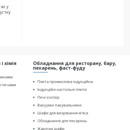
ає у
устку
і хімія
Обладнання для ресторану, бару,
пекарень, фаст-фуду
шинами
Плита промислова індукційна
і печами
Індукційні настольні плити
Печі хоспер
Вакуумні пакувальники
Шафи для визрівання м'яса
Обладнання для пекарень
Жарочні шафи