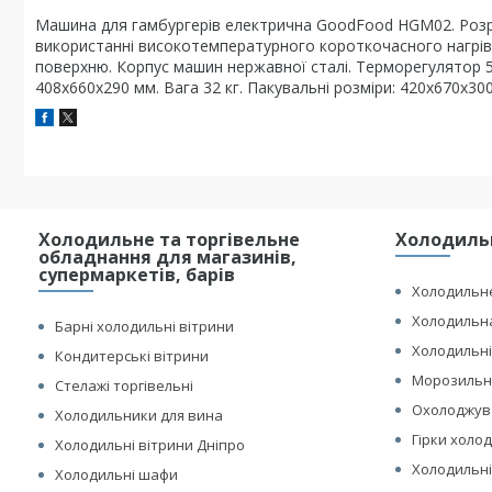
Машина для гамбургерів електрична GoodFood HGM02. Розроб
використанні високотемпературного короткочасного нагріва
поверхню. Корпус машин нержавної сталі. Терморегулятор 50
408x660x290 мм. Вага 32 кг. Пакувальні розміри: 420x670x300 
Холодильне та торгівельне
Холодильн
обладнання для магазинів,
супермаркетів, барів
Холодильне
Холодильна
Барні холодильні вітрини
Холодильні
Кондитерські вітрини
Морозильні
Стелажі торгівельні
Охолоджув
Холодильники для вина
Гірки холо
Холодильні вітрини Дніпро
Холодильні
Холодильні шафи