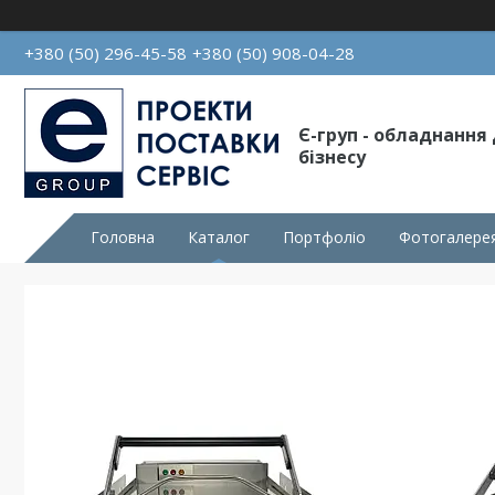
+380 (50) 296-45-58
+380 (50) 908-04-28
Є-груп - обладнання
бізнесу
Головна
Каталог
Портфоліо
Фотогалере