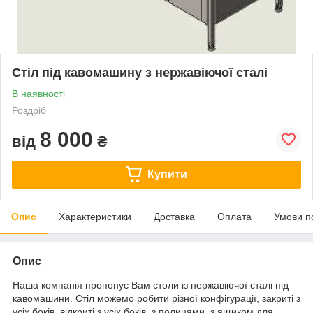
Стіл під кавомашину з нержавіючої сталі
В наявності
Роздріб
8 000
від
₴
Купити
Опис
Характеристики
Доставка
Оплата
Умови п
Опис
Наша компанія пропонує Вам столи із нержавіючої сталі під
кавомашини. Стіл можемо робити різної конфігурації, закриті з
усіх боків, відкриті з усіх боків, з полицями, з ящиком для