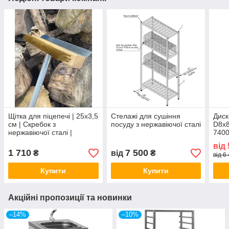
Щітка для піцепечі | 25х3,5
Стелажі для сушіння
Диск
см | Скребок з
посуду з нержавіючої сталі
D8x8
нержавіючої сталі |
7400
Латунна щетина
куби
від
стал
1 710
7 500
₴
від
₴
від 6
Купити
Купити
Акційні пропозиції та новинки
–14%
–10%