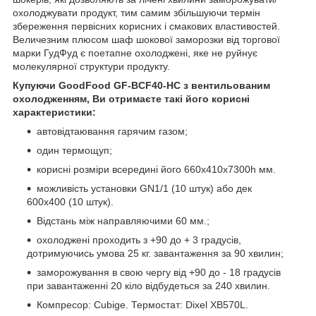
охолоджувати продукт, тим самим збільшуючи термін
збереження первісних корисних і смакових властивостей.
Величезним плюсом шаф шокової заморозки від торгової
марки ГудФуд є поетапне охолоджені, яке не руйнує
молекулярної структури продукту.
Купуючи GoodFood GF-BCF40-HC з вентильованим
охолодженням, Ви отримаєте такі його корисні
характеристики:
автовідтаювання гарячим газом;
один термощуп;
корисні розміри всередині його 660х410х7300h мм.
можливість установки GN1/1 (10 штук) або дек
600х400 (10 штук).
Відстань між направляючими 60 мм.;
охолоджені проходить з +90 до + 3 градусів,
дотримуючись умова 25 кг. завантаження за 90 хвилин;
заморожування в свою чергу від +90 до - 18 градусів
при завантаженні 20 кіло відбудеться за 240 хвилин.
Компресор: Cubige. Термостат: Dixel XB570L.