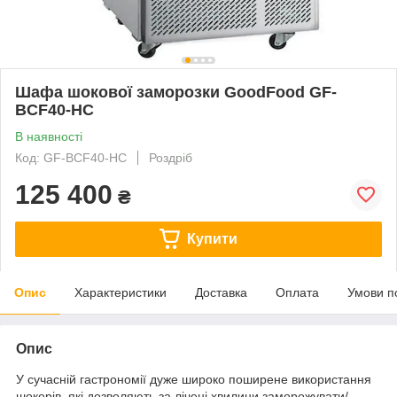
Шафа шокової заморозки GoodFood GF-
BCF40-HC
В наявності
Код: GF-BCF40-HC
Роздріб
125 400
₴
Купити
Опис
Характеристики
Доставка
Оплата
Умови п
Опис
У сучасній гастрономії дуже широко поширене використання
шокерів, які дозволяють за лічені хвилини заморожувати/