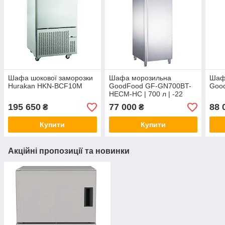
Шафа шокової заморозки
Шафа морозильна
Шафа
Hurakan HKN-BCF10M
GoodFood GF-GN700BT-
Goo
HECM-HC | 700 л | -22
～-18℃ | 280 Вт | 220-240
195 650
77 000
88 
₴
₴
В
Купити
Купити
Акційні пропозиції та новинки