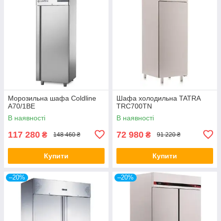
Морозильна шафа Coldline
Шафа холодильна TATRA
A70/1BE
TRC700TN
В наявності
В наявності
117 280
72 980
₴
₴
148 460 ₴
91 220 ₴
Купити
Купити
–20%
–20%