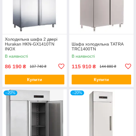
Холодильна шафа 2 двері
Hurakan HKN-GX1410TN
Шафа холодильна TATRA
INOX
TRC1400TN
В наявності
В наявності
86 190
115 910
₴
₴
107 740 ₴
144 880 ₴
Купити
Купити
–20%
–20%