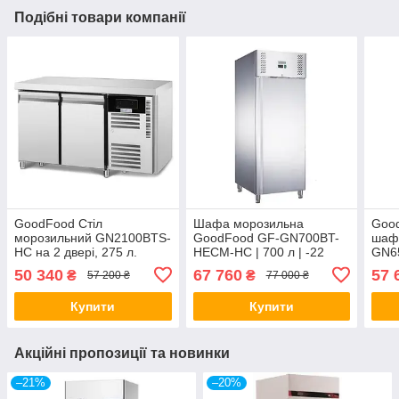
Подібні товари компанії
GoodFood Стіл
Шафа морозильна
Goo
морозильний GN2100BTS-
GoodFood GF-GN700BT-
шафа
HC на 2 двері, 275 л.
HECM-HC | 700 л | -22
GN6
～-18℃ | 280 Вт | 220-240
50 340
67 760
57 
₴
₴
57 200 ₴
77 000 ₴
В
Купити
Купити
Акційні пропозиції та новинки
–21%
–20%