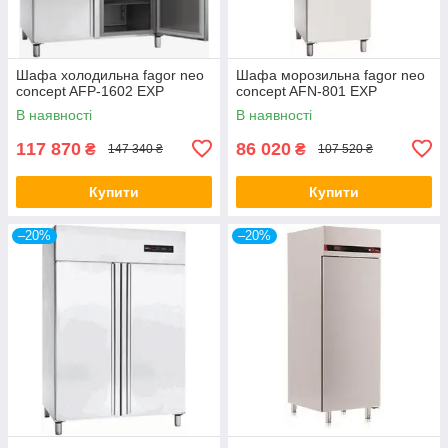
Шафа холодильна fagor neo
Шафа морозильна fagor neo
concept AFP-1602 EXP
concept AFN-801 EXP
В наявності
В наявності
117 870
86 020
₴
₴
147 340 ₴
107 520 ₴
Купити
Купити
–20%
–20%