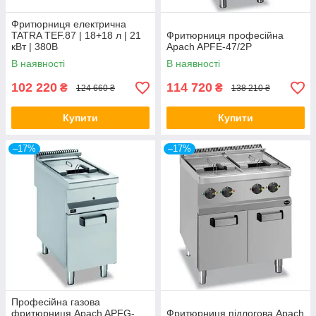
Фритюрниця електрична
TATRA TEF.87 | 18+18 л | 21
Фритюрниця професійна
кВт | 380В
Apach APFE-47/2P
В наявності
В наявності
102 220
114 720
₴
₴
124 660 ₴
138 210 ₴
Купити
Купити
–17%
–17%
Професійна газова
фритюрниця Apach APFG-
Фритюрниця підлогова Apach