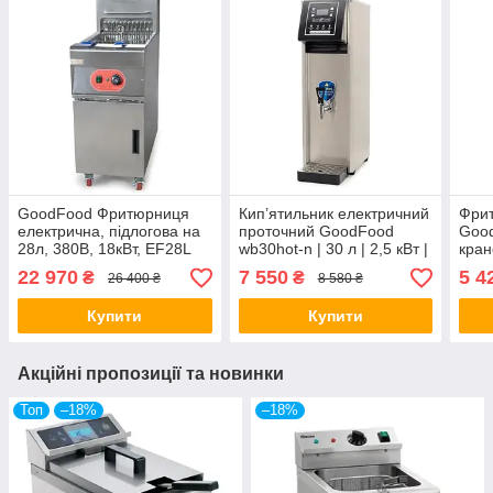
GoodFood Фритюрниця
Кип’ятильник електричний
Фри
електрична, підлогова на
проточний GoodFood
Goo
28л, 380В, 18кВт, EF28L
wb30hot-n | 30 л | 2,5 кВт |
кран
220В
220 
22 970
7 550
5 4
₴
₴
26 400 ₴
8 580 ₴
Купити
Купити
Акційні пропозиції та новинки
Топ
–18%
–18%