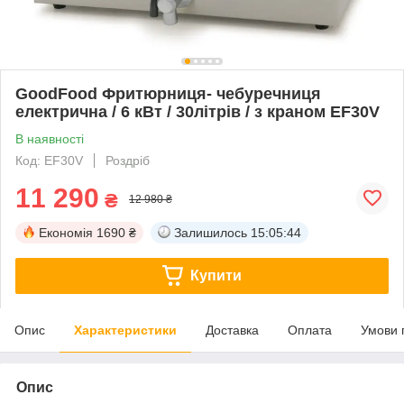
GoodFood Фритюрниця- чебуречниця
електрична / 6 кВт / 30літрів / з краном EF30V
В наявності
Код: EF30V
Роздріб
11 290
₴
12 980 ₴
Економія
1690 ₴
Залишилось
15:05:44
Купити
Опис
Характеристики
Доставка
Оплата
Умови 
Опис