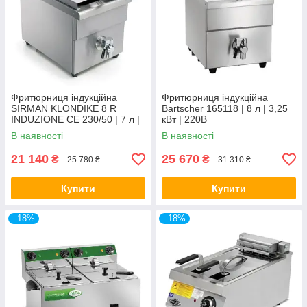
Фритюрниця індукційна
Фритюрниця індукційна
SIRMAN KLONDIKE 8 R
Bartscher 165118 | 8 л | 3,25
INDUZIONE CE 230/50 | 7 л |
кВт | 220В
3,5 кВт | 220В
В наявності
В наявності
21 140
25 670
₴
₴
25 780 ₴
31 310 ₴
Купити
Купити
–18%
–18%