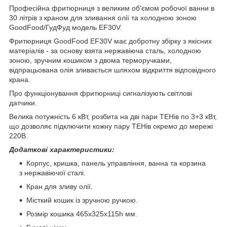
Професійна фритюрниця з великим об'ємом робочої ванни в
30 літрів з краном для зливання олії та холодною зоною
GoodFood/ГудФуд модель EF30V.
Фритюрниця GoodFood EF30V має добротну збірку з якісних
матеріалів - за основу взята нержавіюча сталь, холодною
зоною, зручним кошиком з двома терморучками,
відпрацьована олія зливається шляхом відкриття відповідного
крана.
Про функціонування фритюрниці сигналізують світлові
датчики.
Велика потужність 6 кВт, розбита на дві пари ТЕНів по 3+3 кВт,
що дозволяє підключити кожну пару ТЕНів окремо до мережі
220В.
Додаткові характеристики:
Корпус, кришка, панель управління, ванна та корзина
з нержавіючої сталі.
Кран для зливу олії.
Місткий кошик із зручною ручкою.
Розмір кошика 465х325х115h мм.