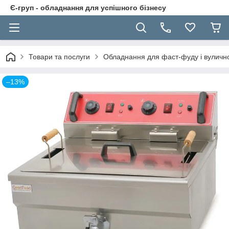
Є-груп - обладнання для успішного бізнесу
Товари та послуги
Обладнання для фаст-фуду і вуличної
–13%