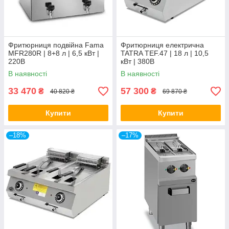
Фритюрниця подвійна Fama
Фритюрниця електрична
MFR280R | 8+8 л | 6,5 кВт |
TATRA TEF.47 | 18 л | 10,5
220В
кВт | 380В
В наявності
В наявності
33 470
57 300
₴
₴
40 820 ₴
69 870 ₴
Купити
Купити
–18%
–17%