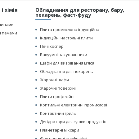
і хімія
Обладнання для ресторану, бару,
пекарень, фаст-фуду
шинами
Плита промислова індукційна
і печами
Індукційні настольні плити
Печі хоспер
Вакуумні пакувальники
Шафи для визрівання м'яса
Обладнання для пекарень
Жарочні шафи
Жарочні поверхні
Плити професійні
Коптильні електричні промислові
Контактний гриль
Дегідратори для сушки продуктів
Планетарні міксери
Фритюрниці професійні