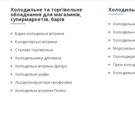
Холодильне та торгівельне
Холодильн
обладнання для магазинів,
супермаркетів, барів
Холодильне
Холодильна
Барні холодильні вітрини
Холодильні
Кондитерські вітрини
Морозильні
Стелажі торгівельні
Охолоджув
Холодильники для вина
Гірки холо
Холодильні вітрини Дніпро
Холодильні
Холодильні шафи
Льодогенератори професійні
Холодильні вітрини Полюс