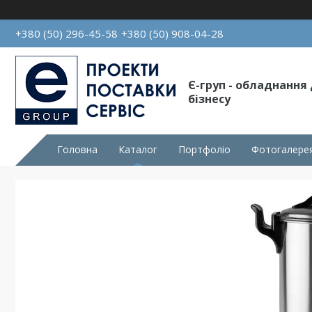
+380 (50) 296-45-58
+380 (50) 908-04-28
Є-груп - обладнання
бізнесу
Головна
Каталог
Портфоліо
Фотогалере