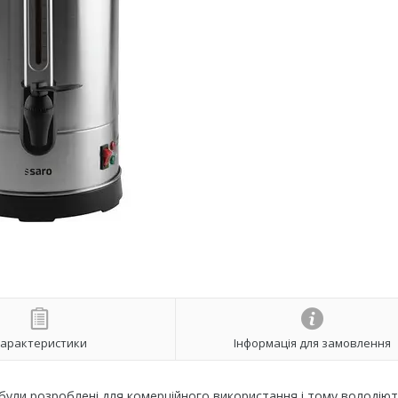
арактеристики
Інформація для замовлення
були розроблені для комерційного використання і тому володіют