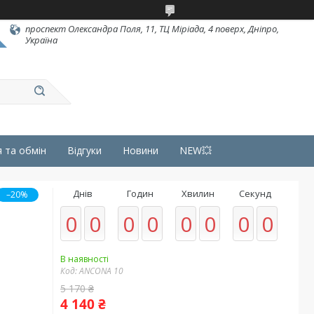
проспект Олександра Поля, 11, ТЦ Міріада, 4 поверх, Дніпро,
Україна
 та обмін
Відгуки
Новини
NEW💥
Днів
Годин
Хвилин
Секунд
–20%
0
0
0
0
0
0
0
0
В наявності
Код:
ANCONA 10
5 170 ₴
4 140 ₴