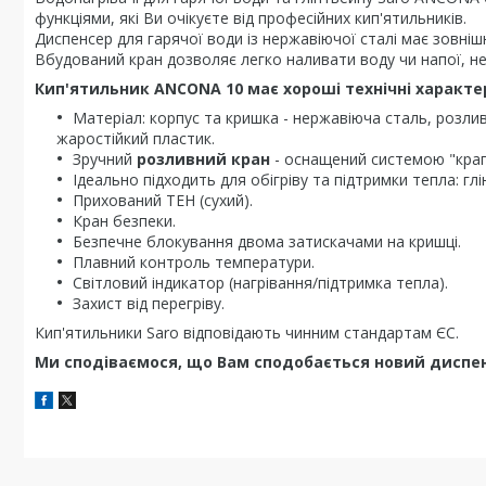
функціями, які Ви очікуєте від професійних кип'ятильників.
Диспенсер для гарячої води із нержавіючої сталі має зовніш
Вбудований кран дозволяє легко наливати воду чи напої, н
Кип'ятильник ANCONA 10 має хороші технічні характе
Матеріал: корпус та кришка - нержавіюча сталь, розлив
жаростійкий пластик.
Зручний
розливний кран
- оснащений системою "крап
Ідеально підходить для обігріву та підтримки тепла: глі
Прихований ТЕН (сухий).
Кран безпеки.
Безпечне блокування двома затискачами на кришці.
Плавний контроль температури.
Світловий індикатор (нагрівання/підтримка тепла).
Захист від перегріву.
Кип'ятильники Saro відповідають чинним стандартам ЄС.
Ми сподіваємося, що Вам сподобається новий диспенс