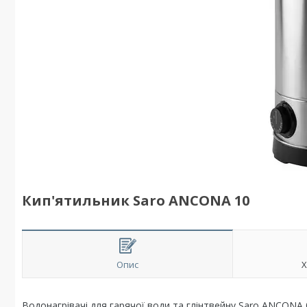
Кип'ятильник Saro ANCONA 10
Опис
Х
Водонагрівачі для гарячої води та глінтвейну Saro ANCONA 