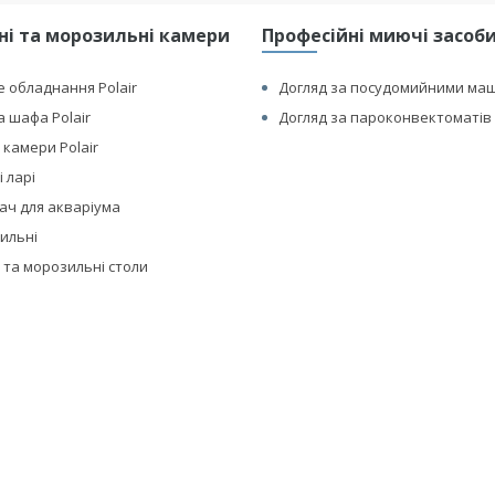
і та морозильні камери
Професійні миючі засоби 
 обладнання Polair
Догляд за посудомийними ма
 шафа Polair
Догляд за пароконвектоматів 
 камери Polair
 ларі
ач для акваріума
дильні
 та морозильні столи