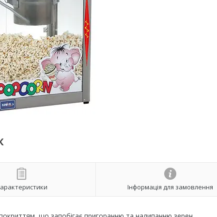
К
арактеристики
Інформація для замовлення
покриттям, що запобігає пригоранню та налипанню зерен.