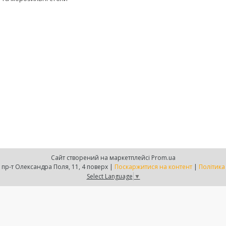
Сайт створений на маркетплейсі
Prom.ua
Є-груп, м. Дніпро, пр-т Олександра Поля, 11, 4 поверх |
Поскаржитися на контент
|
Політика
Select Language
▼