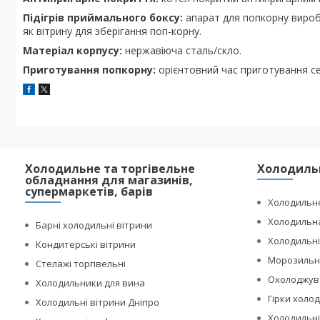
Підігрів приймального боксу:
апарат для попкорну вироб
як вітрину для зберігання поп-корну.
Матеріал корпусу:
нержавіюча сталь/скло.
Приготування попкорну:
орієнтовний час приготування се
Холодильне та торгівельне
Холодильн
обладнання для магазинів,
супермаркетів, барів
Холодильне
Холодильна
Барні холодильні вітрини
Холодильні
Кондитерські вітрини
Морозильні
Стелажі торгівельні
Охолоджув
Холодильники для вина
Гірки холо
Холодильні вітрини Дніпро
Холодильні