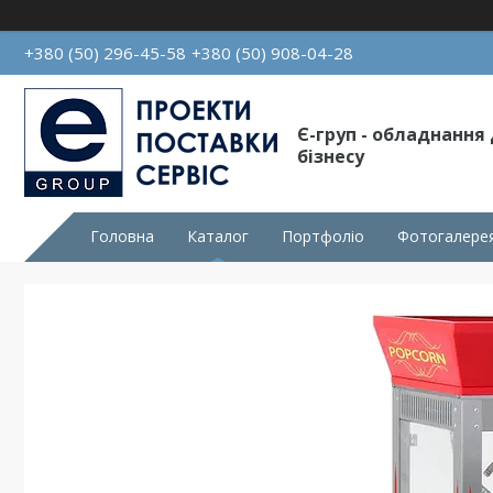
+380 (50) 296-45-58
+380 (50) 908-04-28
Є-груп - обладнання
бізнесу
Головна
Каталог
Портфоліо
Фотогалере