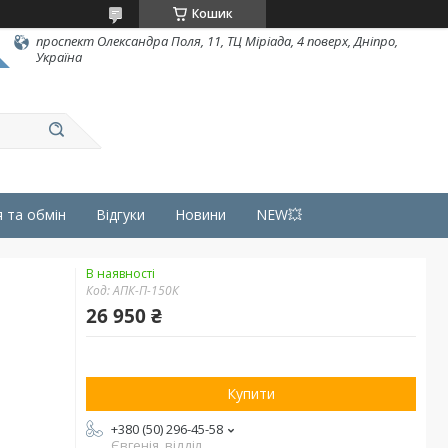
Кошик
проспект Олександра Поля, 11, ТЦ Міріада, 4 поверх, Дніпро,
Україна
 та обмін
Відгуки
Новини
NEW💥
В наявності
Код:
АПК-П-150К
26 950 ₴
Купити
+380 (50) 296-45-58
Євгенія, відділ