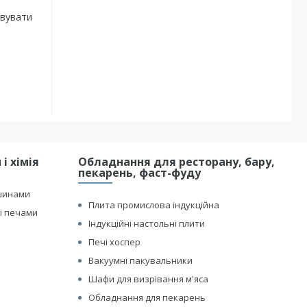
овувати
і хімія
Обладнання для ресторану, бару,
пекарень, фаст-фуду
шинами
Плита промислова індукційна
і печами
Індукційні настольні плити
Печі хоспер
Вакуумні пакувальники
Шафи для визрівання м'яса
Обладнання для пекарень