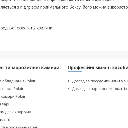
ляється з підігрівом приймального боксу, його можна використ
редньої склянки 2 хвилини.
і та морозильні камери
Професійні миючі засоби 
 обладнання Polair
Догляд за посудомийними ма
 шафа Polair
Догляд за пароконвектоматів 
 камери Polair
 ларі
ач для акваріума
дильні
 та морозильні столи