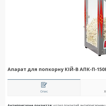
Апарат для попкорну КІЙ-В АПК-П-150
Опис
Х
Антипригарне покриття:
котел покритий антипригарним 