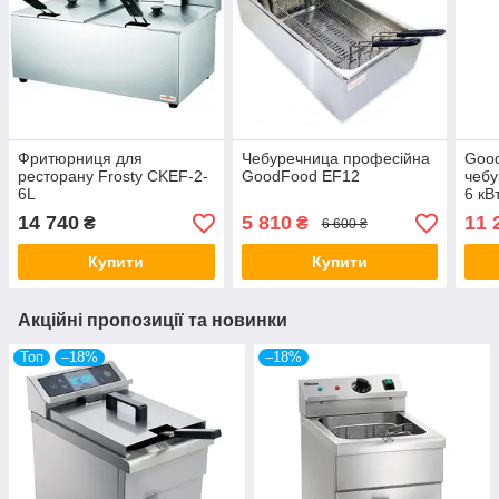
Фритюрниця для
Чебуречница професійна
Goo
ресторану Frosty CKEF-2-
GoodFood EF12
чебу
6L
6 кВт
EF3
14 740
5 810
11 
₴
₴
6 600 ₴
Купити
Купити
Акційні пропозиції та новинки
Топ
–18%
–18%