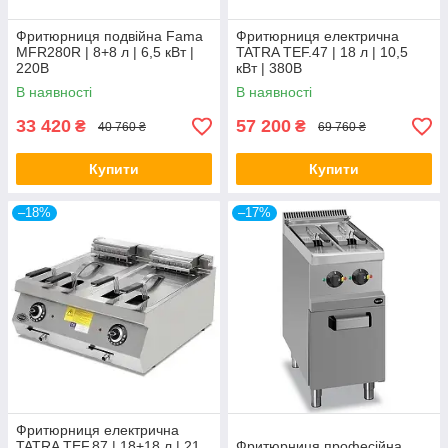
Фритюрниця подвійна Fama
Фритюрниця електрична
MFR280R | 8+8 л | 6,5 кВт |
TATRA TEF.47 | 18 л | 10,5
220В
кВт | 380В
В наявності
В наявності
33 420
57 200
₴
₴
40 760 ₴
69 760 ₴
Купити
Купити
–18%
–17%
Фритюрниця електрична
TATRA TEF.87 | 18+18 л | 21
Фритюрниця професійна