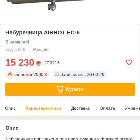
Чебуречница AIRHOT EC-6
В наявності
Код: EC-6
Роздріб
15 230
₴
17 310 ₴
Економія
2080 ₴
Залишилось
20:00:28
Купити
Опис
Характеристики
Доставка
Оплата
Умови 
Опис
Чебуречниця призначена для приготування у фритюрі різних