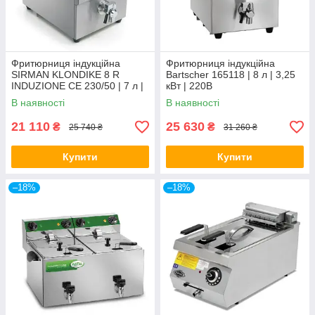
Фритюрниця індукційна
Фритюрниця індукційна
SIRMAN KLONDIKE 8 R
Bartscher 165118 | 8 л | 3,25
INDUZIONE CE 230/50 | 7 л |
кВт | 220В
3,5 кВт | 220В
В наявності
В наявності
21 110
25 630
₴
₴
25 740 ₴
31 260 ₴
Купити
Купити
–18%
–18%