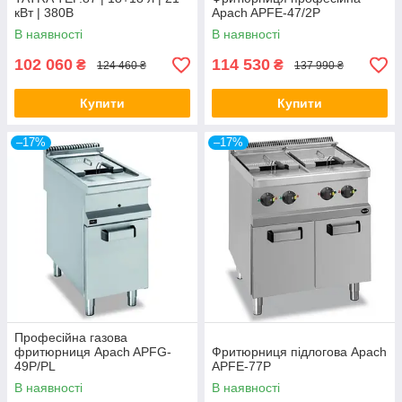
кВт | 380В
Apach APFE-47/2P
В наявності
В наявності
102 060
114 530
₴
₴
124 460 ₴
137 990 ₴
Купити
Купити
–17%
–17%
Професійна газова
фритюрниця Apach APFG-
Фритюрниця підлогова Apach
49P/PL
APFE-77P
В наявності
В наявності