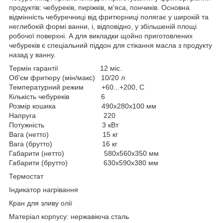
продуктів: чебуреків, пиріжків, м'яса, пончиків. Основна
відмінність чебуречниці від фритюрниці полягає у широкій та
неглибокій формі ванни, і, відповідно, у збільшеній площі
робочої поверхні. А для викладки щойно приготовлених
чебуреків є спеціальний піддон для стікання масла з продукту
назад у ванну.
Термін гарантії 12 міс.
Об'єм фритюру (мін/макс) 10/20 л
Температурний режим +60...+200, С
Кількість чебуреків 6
Розмір кошика 490х280х100 мм
Напруга 220
Потужність 3 кВт
Вага (нетто) 15 кг
Вага (брутто) 16 кг
Габарити (нетто) 580x560x350 мм
Габарити (брутто) 630x590x380 мм
Термостат
Індикатор нагрівання
Кран для зливу олії
Матеріал корпусу: нержавіюча сталь