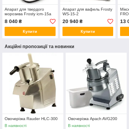
Апарат для твердого
Апарат для вафель Frosty
Мікс
морозива Frosty icm-15a
WS-15-2
FRO
8 040
20 940
13 
₴
₴
Купити
Купити
Акційні пропозиції та новинки
Овочерізка Rauder HLC-300
Овочерізка Apach AVG200
В наявності
В наявності