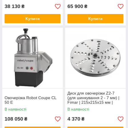
38 130
65 900
₴
₴
Купити
Купити
Диск для овочерізки Z2-7
Овочерізка Robot Coupe CL
(для шинкування 2 - 7 мм) |
50 E
Fimar | 215x215x15 мм |
Нержавіюча сталь
В наявності
В наявності
108 050
4 370
₴
₴