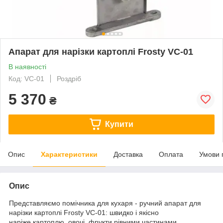
Апарат для нарізки картоплі Frosty VC-01
В наявності
Код: VC-01
Роздріб
5 370
₴
Купити
Опис
Характеристики
Доставка
Оплата
Умови 
Опис
Представляємо помічника для кухаря - ручний апарат для
нарізки картоплі Frosty VC-01: швидко і якісно
наріже картоплю, овочі, фрукти рівними частинами,