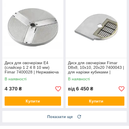
Диск для овочерізки E4
Диск для овочерізки Fimar
(слайсер 1 2 4 8 10 мм)
D8x8, 10x10, 20x20 7400043 |
Fimar 7400028 | Нержавіюча
для нарізки кубиками |
сталь | Діаметр 205 мм
нержавіюча сталь
В наявності
В наявності
4 370
6 450
₴
від
₴
Купити
Купити
Показати ще