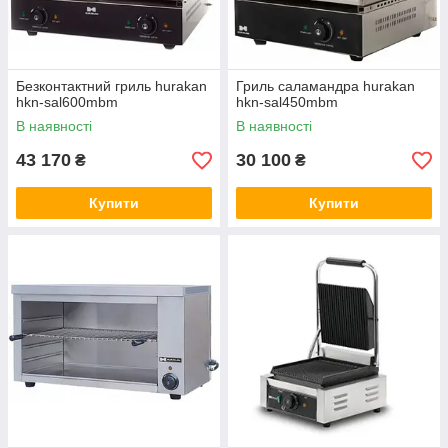
Безконтактний гриль hurakan
Гриль саламандра hurakan
hkn-sal600mbm
hkn-sal450mbm
В наявності
В наявності
43 170
30 100
₴
₴
Купити
Купити