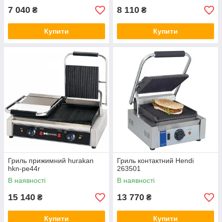
7 040
8 110
₴
₴
Купити
Купити
Гриль прижимний hurakan
Гриль контактний Hendi
hkn-pe44r
263501
В наявності
В наявності
15 140
13 770
₴
₴
Купити
Купити