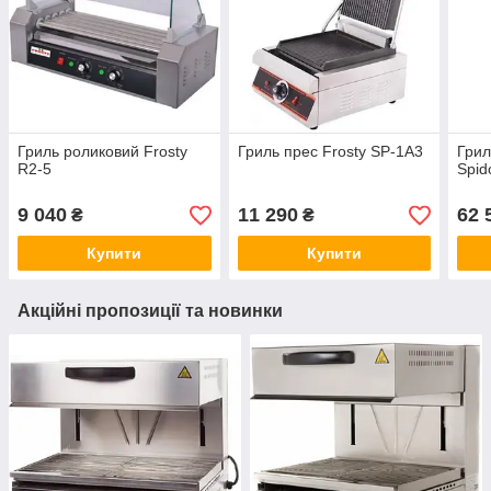
Гриль роликовий Frosty
Гриль прес Frosty SP-1A3
Грил
R2-5
Spid
9 040
11 290
62 
₴
₴
Купити
Купити
Акційні пропозиції та новинки