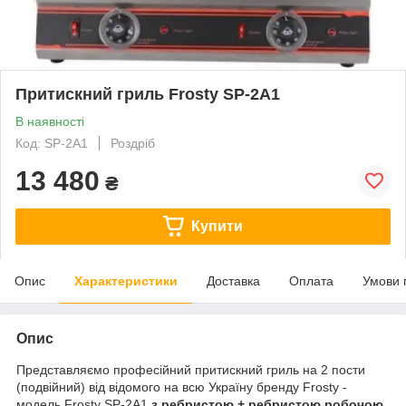
Притискний гриль Frosty SP-2A1
В наявності
Код: SP-2A1
Роздріб
13 480
₴
Купити
Опис
Характеристики
Доставка
Оплата
Умови 
Опис
Представляємо професійний притискний гриль на 2 пости
(подвійний) від відомого на всю Україну бренду Frosty -
модель Frosty SP-2A1
з ребристою + ребристою робочою