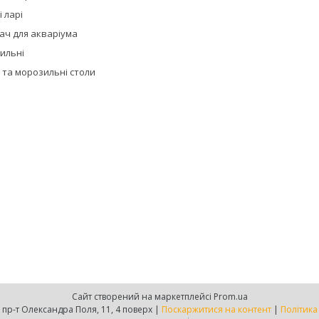
 ларі
ач для акваріума
дильні
 та морозильні столи
Сайт створений на маркетплейсі
Prom.ua
Є-груп, м. Дніпро, пр-т Олександра Поля, 11, 4 поверх |
Поскаржитися на контент
|
Політика