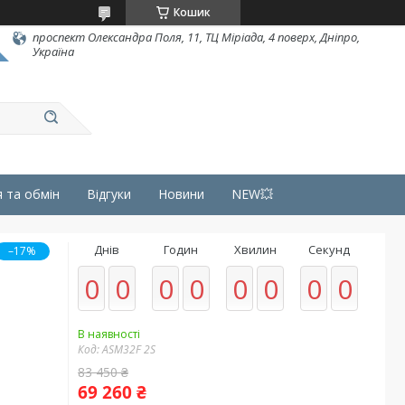
Кошик
проспект Олександра Поля, 11, ТЦ Міріада, 4 поверх, Дніпро,
Україна
 та обмін
Відгуки
Новини
NEW💥
Днів
Годин
Хвилин
Секунд
–17%
0
0
0
0
0
0
0
0
В наявності
Код:
ASM32F 2S
83 450 ₴
69 260 ₴