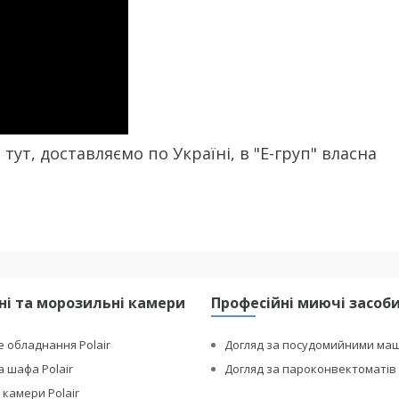
тут, доставляємо по Україні, в "Е-груп" власна
і та морозильні камери
Професійні миючі засоби 
 обладнання Polair
Догляд за посудомийними ма
 шафа Polair
Догляд за пароконвектоматів 
 камери Polair