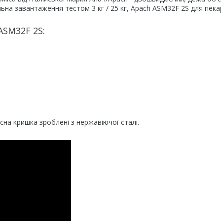
льна завантаження тестом 3 кг / 25 кг, Apach ASM32F 2S для пекар
ASM32F 2S:
исна кришка зроблені з нержавіючої сталі.