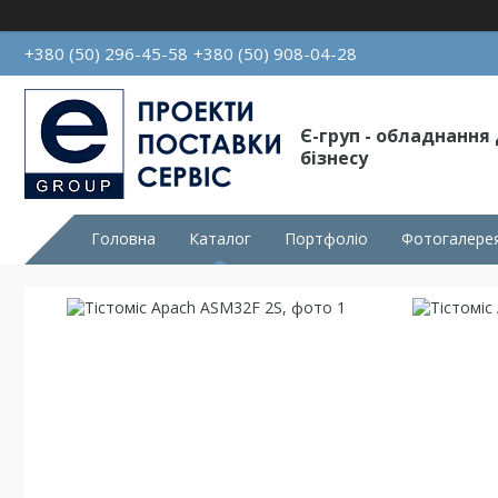
+380 (50) 296-45-58
+380 (50) 908-04-28
Є-груп - обладнання
бізнесу
Головна
Каталог
Портфоліо
Фотогалере