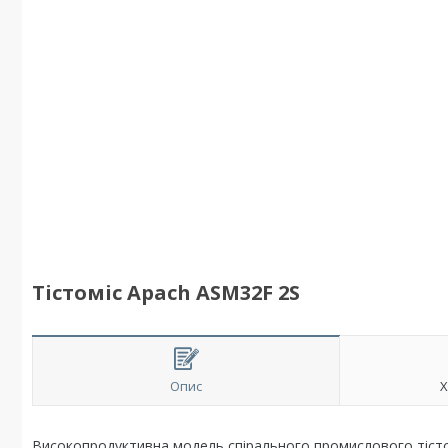
Тістоміс Apach ASM32F 2S
Опис
Х
Високопродуктивна модель спірального промислового тістом