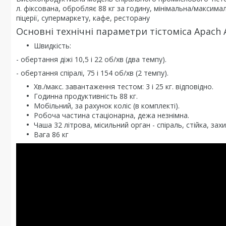
л. фіксована, обробляє 88 кг за годину, мінімальна/максима
піцерії, супермаркету, кафе, ресторану
Основні технічні параметри тістоміса Apach 
Швидкість:
- обертання діжі 10,5 і 22 об/хв (два темпу).
- обертання спіралі, 75 і 154 об/хв (2 темпу).
Хв./макс. завантаження тестом: 3 і 25 кг. відповідно.
Годинна продуктивність 88 кг.
Мобільний, за рахунок коліс (в комплекті).
Робоча частина стаціонарна, дежа незнімна.
Чаша 32 літрова, місильний орган - спіраль, стійка, зах
Вага 86 кг