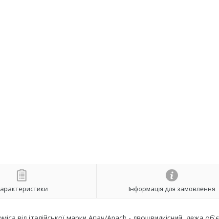
арактеристики
Інформація для замовлення
іса від італійської марки Апач/Apach - двошвидкісний, дежа об'