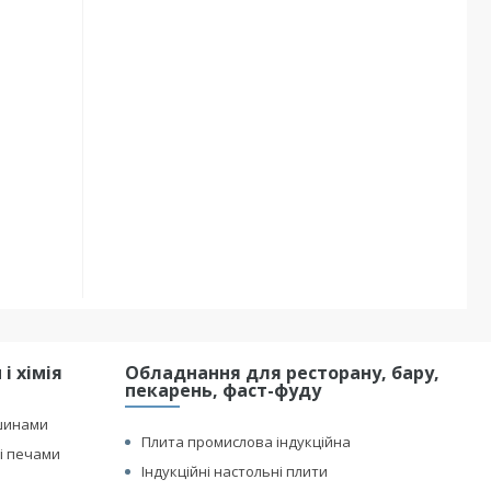
і хімія
Обладнання для ресторану, бару,
пекарень, фаст-фуду
шинами
Плита промислова індукційна
і печами
Індукційні настольні плити