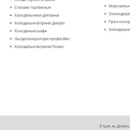
Морозильні
Стелажі торгівельні
Охолоджув
Холодильники для вина
Гірки холо
Холодильні вітрини Дніпро
Холодильні
Холодильні шафи
Льодогенератори професійні
Холодильні вітрини Полюс