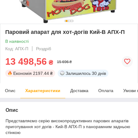
Паровий апарат для хот-догів Кий-В АПХ-П
В наявності
Код: АПХ-П
Роздріб
13 498,56
₴
15 696 ₴
Економія
2197.44 ₴
Залишилось
30 днів
Опис
Характеристики
Доставка
Оплата
Умови 
Опис
Представляємо серію високопродуктивних парових апаратів
приготування хот догів - Кий-В АПХ-П з панорамним задньою
стінкою