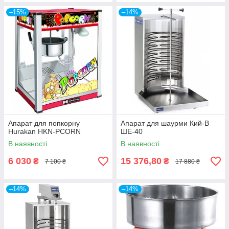
–15%
–14%
Апарат для попкорну
Апарат для шаурми Кий-В
Hurakan HKN-PCORN
ШЕ-40
В наявності
В наявності
6 030
15 376,80
₴
₴
7 100 ₴
17 880 ₴
–14%
–14%