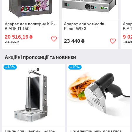
Апарат для попкорну КІЙ-
Апарат для хот-догів
Апар
В АПК-П-150
Fimar WD 3
В А
20 516,16
9 0
₴
23 440
₴
23 856 ₴
10 49
Акційні пропозиції та новинки
–18%
–15%
Гриль для шаурми TATRA
Ніж електричний для м'яса