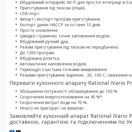
Вбудований інтерфейс Wi-Fi для простої інтеграції в 
Приготування під тиском (опція).
USB-порт.
Імпорт і експорт програм приготування.
Експорт даних HACCP за останні 10 днів.
Просте оновлення.
Швидке і гранично точне заповнення водою.
Вбудований ручний душ.
Режим приготування під тиском не передбачено.
До 1200 програм.
Вбудована розетка.
Автоматичне наповнення водою.
Термощуп з шістьма точками вимірювання.
Режими приготування: варення - 30...100 С, смаження на 
Переваги кухонного апарату Rational iVario
Збільшення потужності обсмажування до 100 %.
Скорочення енергоспоживання на 40 %*.
Скорочення витрат води на 70 %.
Нічого не пригорає і не википає.
Замовляйте кухонний апарат Rational iVario P
доставкою, гарантією та підключенням по Ук