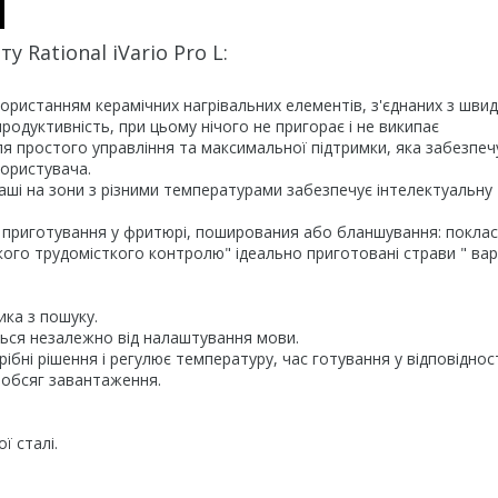
 Rational iVario Pro L:
икористанням керамічних нагрівальних елементів, з'єднаних з шви
одуктивність, при цьому нічого не пригорає і не википає
ля простого управління та максимальної підтримки, яка забезпеч
користувача.
чаші на зони з різними температурами забезпечує інтелектуальну
я, приготування у фритюрі, поширования або бланшування: покла
ого трудомісткого контролю" ідеально приготовані страви " вар
ка з пошуку.
ться незалежно від налаштування мови.
ібні рішення і регулює температуру, час готування у відповідност
 обсяг завантаження.
ї сталі.