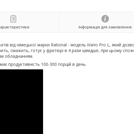
арактеристики
Інформація для замовлення
ів від німецької марки Rational - модель iVario Pro L, який дозв
арить, смажить, готує у фритюрі в 4 рази швидше, при цьому спож
ним обладнанням.
має продуктивність 100-300 порцій в день.