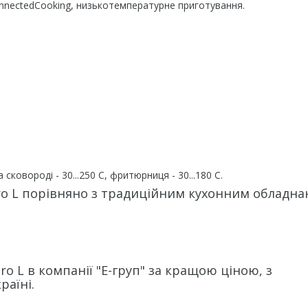
ConnectedCooking, низькотемпературне приготування.
сковороді - 30...250 С, фритюрниця - 30...180 С.
 Pro L порівняно з традиційним кухонним обладна
ro L в компанії "Е-груп" за кращою ціною, з
раїні.