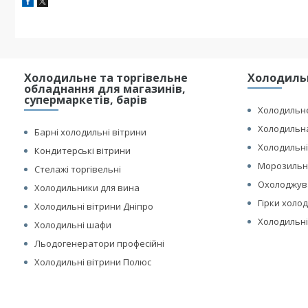
Холодильне та торгівельне
Холодильн
обладнання для магазинів,
супермаркетів, барів
Холодильне
Холодильна
Барні холодильні вітрини
Холодильні
Кондитерські вітрини
Морозильні
Стелажі торгівельні
Охолоджув
Холодильники для вина
Гірки холо
Холодильні вітрини Дніпро
Холодильні
Холодильні шафи
Льодогенератори професійні
Холодильні вітрини Полюс