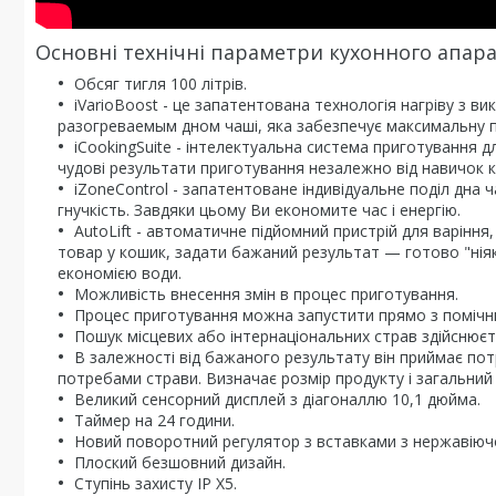
Основні технічні параметри кухонного апарату
Обсяг тигля 100 літрів.
iVarioBoost - це запатентована технологія нагріву з в
разогреваемым дном чаші, яка забезпечує максимальну пр
iCookingSuite - інтелектуальна система приготування д
чудові результати приготування незалежно від навичок 
iZoneControl - запатентоване індивідуальне поділ дна 
гнучкість. Завдяки цьому Ви економите час і енергію.
AutoLift - автоматичне підйомний пристрій для варінн
товар у кошик, задати бажаний результат — готово "ніяк
економією води.
Можливість внесення змін в процес приготування.
Процес приготування можна запустити прямо з помічни
Пошук місцевих або інтернаціональних страв здійснює
В залежності від бажаного результату він приймає потр
потребами страви. Визначає розмір продукту і загальний
Великий сенсорний дисплей з діагоналлю 10,1 дюйма.
Таймер на 24 години.
Новий поворотний регулятор з вставками з нержавіючо
Плоский безшовний дизайн.
Ступінь захисту IP X5.