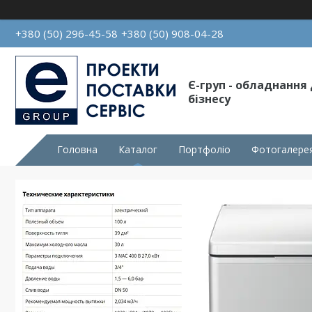
+380 (50) 296-45-58
+380 (50) 908-04-28
Є-груп - обладнання
бізнесу
Головна
Каталог
Портфоліо
Фотогалере