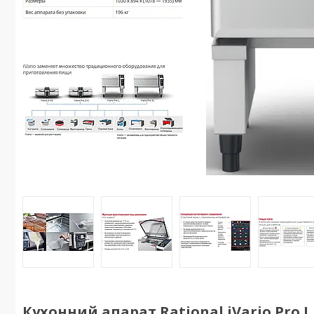
Кухонний апарат Rational iVario Pro L