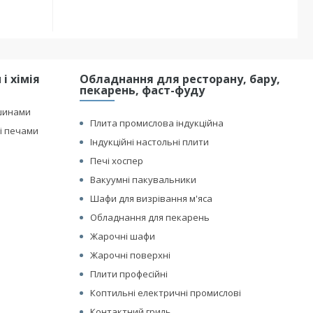
і хімія
Обладнання для ресторану, бару,
пекарень, фаст-фуду
шинами
Плита промислова індукційна
і печами
Індукційні настольні плити
Печі хоспер
Вакуумні пакувальники
Шафи для визрівання м'яса
Обладнання для пекарень
Жарочні шафи
Жарочні поверхні
Плити професійні
Коптильні електричні промислові
Контактний гриль