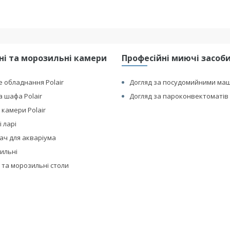
і та морозильні камери
Професійні миючі засоби 
 обладнання Polair
Догляд за посудомийними ма
 шафа Polair
Догляд за пароконвектоматів 
 камери Polair
 ларі
ач для акваріума
дильні
 та морозильні столи