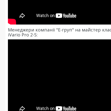
Менеджери компанії "Е-груп" на майстер класі
iVario Pro 2-S: