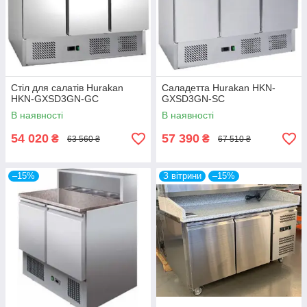
Стіл для салатів Hurakan
Саладетта Hurakan HKN-
HKN-GXSD3GN-GC
GXSD3GN-SC
В наявності
В наявності
54 020
57 390
₴
₴
63 560 ₴
67 510 ₴
–15%
З вітрини
–15%