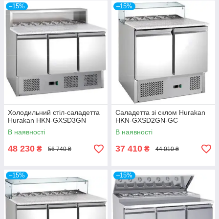
–15%
–15%
Холодильний стіл-саладетта
Саладетта зі склом Hurakan
Hurakan HKN-GXSD3GN
HKN-GXSD2GN-GC
В наявності
В наявності
48 230
37 410
₴
₴
56 740 ₴
44 010 ₴
–15%
–15%