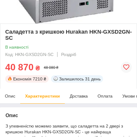
Саладетта з кришкою Hurakan HKN-GXSD2GN-
SC
В наявності
Код: HKN-GXSD2GN-SC
Роздріб
40 870
₴
48 080 ₴
Економія
7210 ₴
Залишилось
31 день
Опис
Характеристики
Доставка
Оплата
Умови 
Опис
З упевненістю можемо заявити, що саладетта на 2 двері з
кришкою Hurakan HKN-GXSD2GN-SC - це найкраща