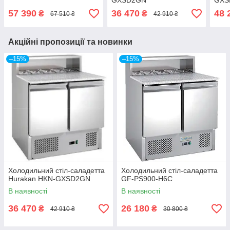
GXSD2GN
GXS
57 390
36 470
48 
₴
₴
67 510 ₴
42 910 ₴
Акційні пропозиції та новинки
–15%
–15%
Холодильний стіл-саладетта
Холодильний стіл-саладетта
Hurakan HKN-GXSD2GN
GF-PS900-H6C
В наявності
В наявності
36 470
26 180
₴
₴
42 910 ₴
30 800 ₴