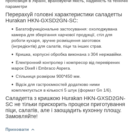
пропозиція в Україні, враховуючи якість, надійність та технічні
параметри
Перерахуй головні характеристики саладетты
Hurakan HKN-GXSD2GN-SC:
Багатофункціональне застосування: охолоджувана
камера для зберігання харчової продукції, стіл для
роботи кухаря, зручне розміщення заготовок
(інгредієнтів) для салатів, піци та інших страв.
Кришка, корпусні обробка виконана з 304 нержавійки.
Електронний контролер і компресор від перевірених
марок Dixell і Embraco Aspera.
Стільниця розміром 900*450 мм.
Відсік для гастроємкостей додатково ними
комплектується в кількості 5 штук (формат Gn 1/6).
Саладетта з кришкою Hurakan HKN-GXSD2GN-
SC не тільки прискорить процеси приготування
піци, салатів, але і заощадить кухонну площу.
Замовляйте!
Приховати