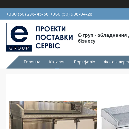
+380 (50) 296-45-58
+380 (50) 908-04-28
Є-груп - обладнання
бізнесу
Головна
Каталог
Портфоліо
Фотогалере