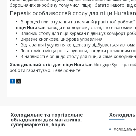
борошняних виробів (у тому числі піци) і багато іншого, від
Перелік особливостей столу для піци Hurakan
В процесі приготування на кам'яній (гранітної) робочої 
піци Hurakan
завжди в холодному стані, що є вагомим 
Власник столу для піци Хуракан підвищує комфорт робот
Виразне кнопкове, цифрове управління.
Відтавання і усунення конденсату відбувається автома
Легка зміна місця розташування, завдяки роликовим о
В наявності є опції до столу для піци, а саме холодиль
Холодильний стіл для піци Hurakan
hkn-gxpz3gr - кращий 
роботи гарантуємо. Телефонуйте!
Холодильне та торгівельне
Холодильн
обладнання для магазинів,
супермаркетів, барів
Холодильне