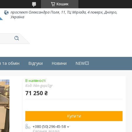
Кошик
проспект Олександра Поля, 11, ТЦ Міріада, 4 поверх, Дніпро,
Україна
 та обмін
Відгуки
Новини
NEW💥
В наявності
Код:
hkn-gxpz3gr
71 250 ₴
Купити
+380 (50) 296-45-58
Євгенія, відділ