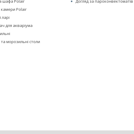
 шафа Polair
Догляд за пароконвектоматів 
 камери Polair
 ларі
ач для акваріума
дильні
 та морозильні столи