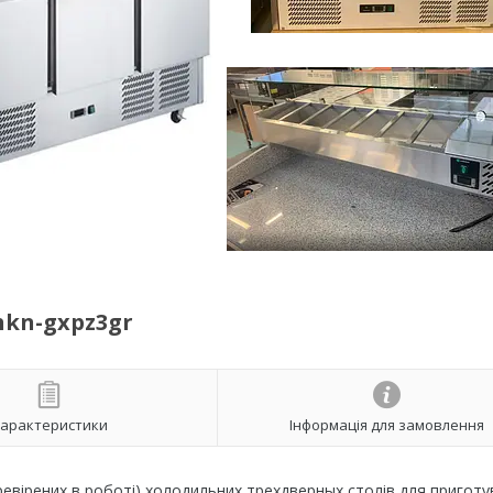
hkn-gxpz3gr
арактеристики
Інформація для замовлення
ревірених в роботі) холодильних трехдверных столів для пригот