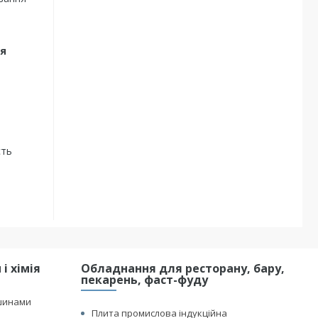
ля
сть
і хімія
Обладнання для ресторану, бару,
пекарень, фаст-фуду
шинами
Плита промислова індукційна