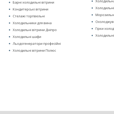
Холодильна
Барні холодильні вітрини
Холодильні
Кондитерські вітрини
Морозильні
Стелажі торгівельні
Охолоджув
Холодильники для вина
Гірки холо
Холодильні вітрини Дніпро
Холодильні
Холодильні шафи
Льодогенератори професійні
Холодильні вітрини Полюс