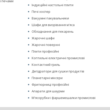
і печами
Індукційні настольні плити
Печі хоспер
Вакуумні пакувальники
Шафи для визрівання м'яса
Обладнання для пекарень
Жарочні шафи
Жарочні поверхні
Плити професійні
Коптильні електричні промислові
Контактний гриль
Дегідратори для сушки продуктів
Планетарні міксери
Фритюрниці професійні
Апарати для шаурми
М'ясорубки і фаршемешалки промислові