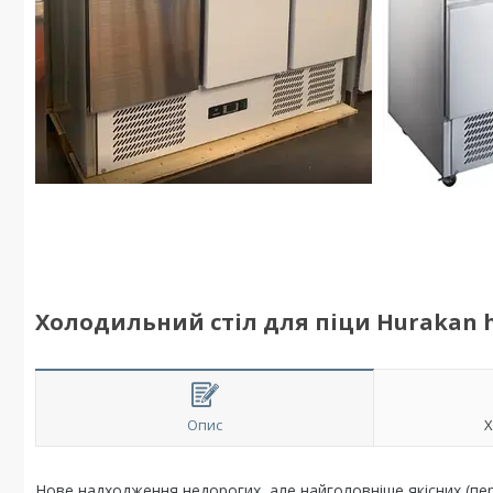
Холодильний стіл для піци Hurakan 
Опис
Х
Нове надходження недорогих, але найголовніше якісних (пе