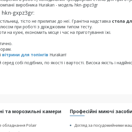
 компанії виробника Hurakan - модель hkn-gxpz3gr
 hkn-gxpz3gr:
стільниці, тісто не прилипає до неї. Гранітна надставка
стола д
плюсом при роботі з дріжджовим типом тесту.
и на кухні, економить місце і час на приготування їжі.
тично.
порам.
ні
вітрини для топінгів
Hurakan!
серед собі подібних, по якості і вартості. Висока якість і надійні
і та морозильні камери
Професійні миючі засоби 
 обладнання Polair
Догляд за посудомийними ма